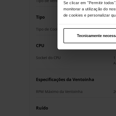
Tipo de Ventilação
a
Se clicar em "Permitir todo
monitorar a utilização do no
de cookies e personalizar qu
Tipo
Tipo de Cooler do CPU
T
Tecnicamente necess
CPU
Socket do CPU
1
A
Especificações da Ventoinha
RPM Máximo da Ventoinha
2
Ruído