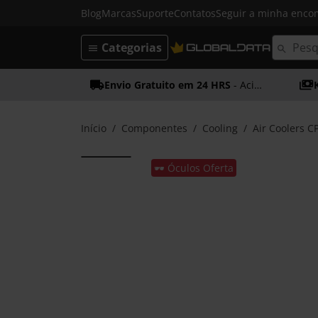
Blog
Marcas
Suporte
Contatos
Seguir a minha enc
Categorias
Envio Gratuito em 24 HRS
- Acima dos 50€
Início
Componentes
Cooling
Air Coolers C
🕶️ Óculos Oferta