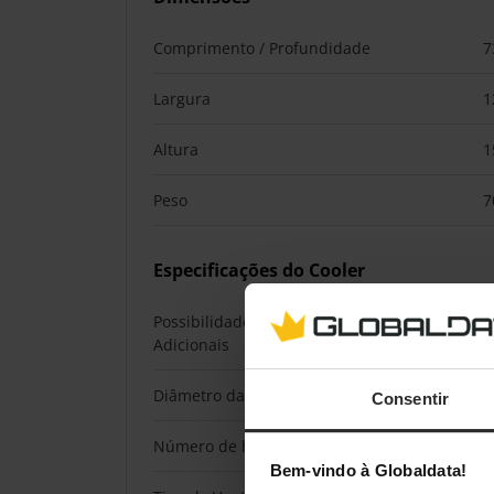
Comprimento / Profundidade
7
Largura
1
Altura
1
Peso
7
Especificações do Cooler
Possibilidade de Adicionar Ventoinhas
N
Adicionais
Diâmetro da Heatpipe
6
Consentir
Número de heatpipes
4
Bem-vindo à Globaldata!