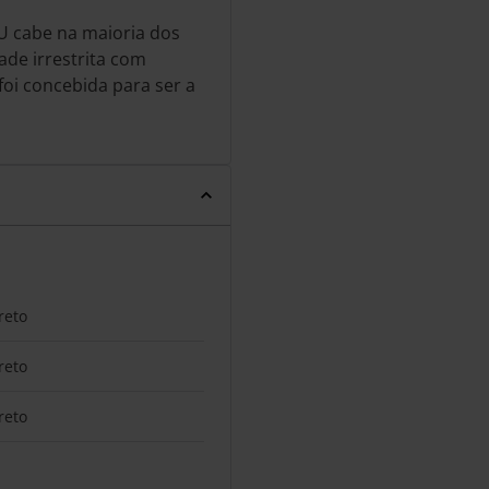
U cabe na maioria dos
de irrestrita com
foi concebida para ser a
reto
reto
reto