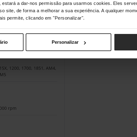
tivo
s", estará a dar-nos permissão para usarmos cookies. Eles ser
sso site, de forma a melhorar a sua experiência. A qualquer mome
ais permite, clicando em "Personalizar".
orre única
ário
Personalizar
15X, 1200, 1700, 1851, AM4,
M5
000 rpm