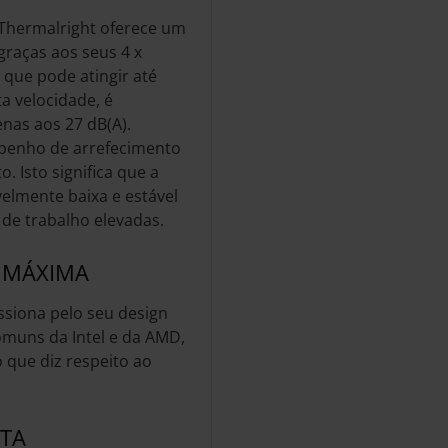
a Thermalright oferece um
raças aos seus 4 x
que pode atingir até
a velocidade, é
nas aos 27 dB(A).
penho de arrefecimento
o. Isto significa que a
lmente baixa e estável
 de trabalho elevadas.
E MÁXIMA
ssiona pelo seu design
omuns da Intel e da AMD,
 que diz respeito ao
CTA