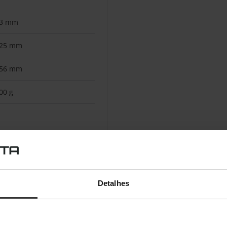
3 mm
25 mm
56 mm
00 g
ão
 mm
Detalhes