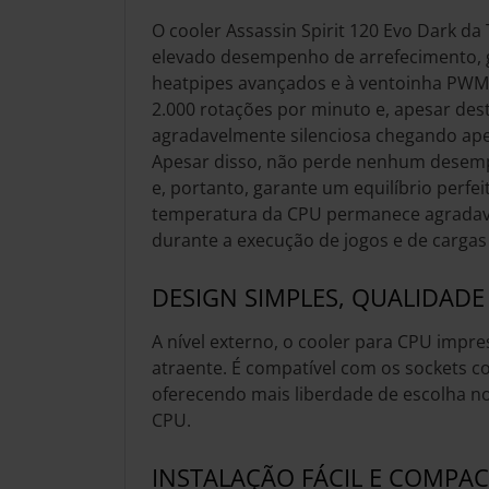
O cooler Assassin Spirit 120 Evo Dark d
elevado desempenho de arrefecimento, g
heatpipes avançados e à ventoinha PWM 
2.000 rotações por minuto e, apesar dest
agradavelmente silenciosa chegando ape
Apesar disso, não perde nenhum desem
e, portanto, garante um equilíbrio perfeit
temperatura da CPU permanece agradave
durante a execução de jogos e de cargas
DESIGN SIMPLES, QUALIDAD
A nível externo, o cooler para CPU impre
atraente. É compatível com os sockets c
oferecendo mais liberdade de escolha no
CPU.
INSTALAÇÃO FÁCIL E COMPA