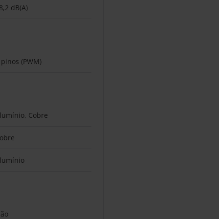
8,2 dB(A)
 pinos (PWM)
lumínio, Cobre
obre
lumínio
ão