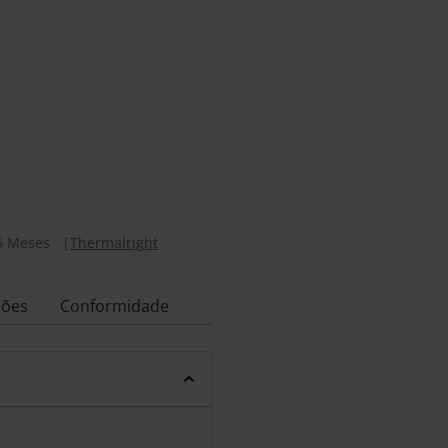
6 Meses
|
Thermalright
ções
Conformidade