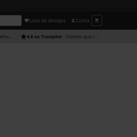
Lista de desejos
Conta
endimento
4.8 no Trustpilot
- Clientes que confiam em nós