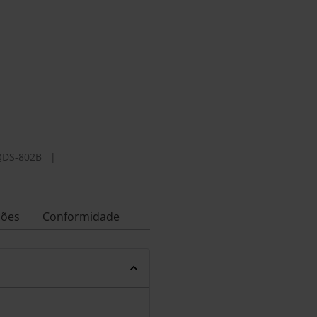
QDS-802B
|
ções
Conformidade