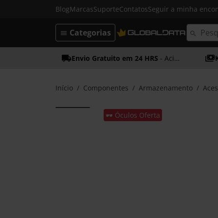
Blog
Marcas
Suporte
Contatos
Seguir a minha enc
Categorias
Envio Gratuito em 24 HRS
- Acima dos 50€
Início
Componentes
Armazenamento
Aces
🕶️ Óculos Oferta