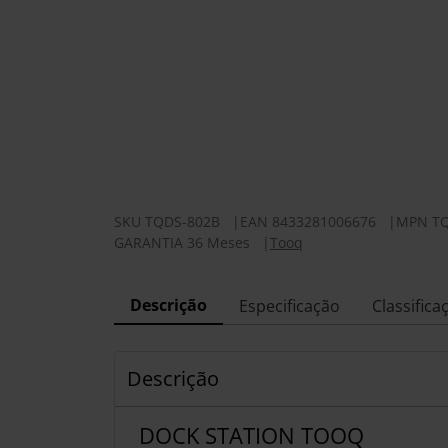
SKU
TQDS-802B
|
EAN
8433281006676
|
MPN
T
GARANTIA 36 Meses
|
Tooq
Descrição
Especificação
Classifica
Descrição
DOCK STATION TOOQ