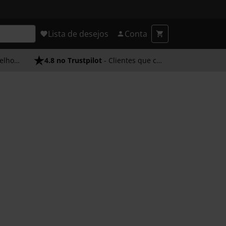
Lista de desejos
Conta
endimento
4.8 no Trustpilot
- Clientes que confiam em nós