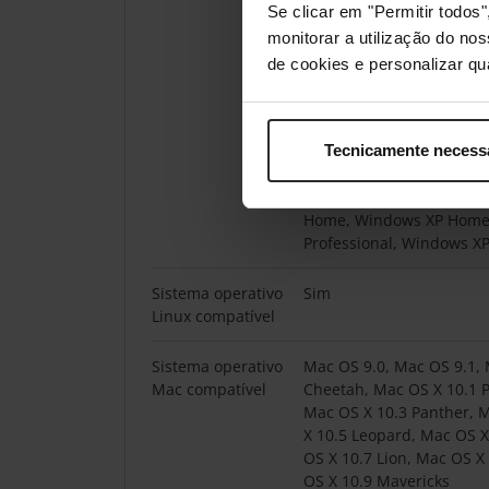
Se clicar em "Permitir todo
Windows 7 Ultimate x64,
Enterprise, Windows 8 E
monitorar a utilização do no
Pro, Windows 8 Pro x64,
de cookies e personalizar qu
Vista Business, Windows 
Windows Vista Enterprise
x64, Windows Vista Home
Home Basic x64, Window
Tecnicamente necess
Windows Vista Home Pre
Ultimate, Windows Vista 
Home, Windows XP Home
Professional, Windows XP
Sistema operativo
Sim
Linux compatível
Sistema operativo
Mac OS 9.0, Mac OS 9.1, 
Mac compatível
Cheetah, Mac OS X 10.1 
Mac OS X 10.3 Panther, M
X 10.5 Leopard, Mac OS 
OS X 10.7 Lion, Mac OS X
OS X 10.9 Mavericks