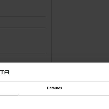
7 Home Basic, Windows 7
Detalhes
s 7 Home Premium,
m x64, Windows 7
Professional x64, Windows 7
er x64, Windows 7 Ultimate,