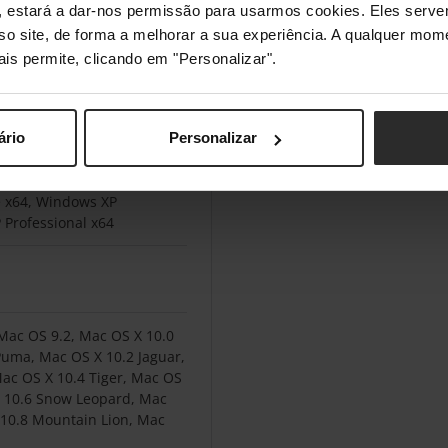
s", estará a dar-nos permissão para usarmos cookies. Eles ser
 Windows 8, Windows 8
nterprise x64, Windows 8
sso site, de forma a melhorar a sua experiência. A qualquer mome
 Windows 8 x64, Windows
ais permite, clicando em "Personalizar".
Vista Business x64,
, Windows Vista Enterprise
 Basic, Windows Vista
s Vista Home Premium,
ário
Personalizar
mium x64, Windows Vista
Ultimate x64, Windows XP
 x64, Windows XP
 Professional x64
Mac OS 9.2, Mac OS X 10.0
Puma, Mac OS X 10.2 Jaguar,
ac OS X 10.4 Tiger, Mac OS
X 10.6 Snow Leopard, Mac
 10.8 Mountain Lion, Mac