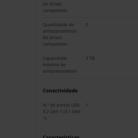
de drives
compatíveis
Quantidade de
2
armazenamento
de drives
compatíveis
Capacidade
3 TB
máxima de
armazenamento
Conectividade
N.º de portas USB
1
3.2 Gen 1 (3.1 Gen
1)
Características