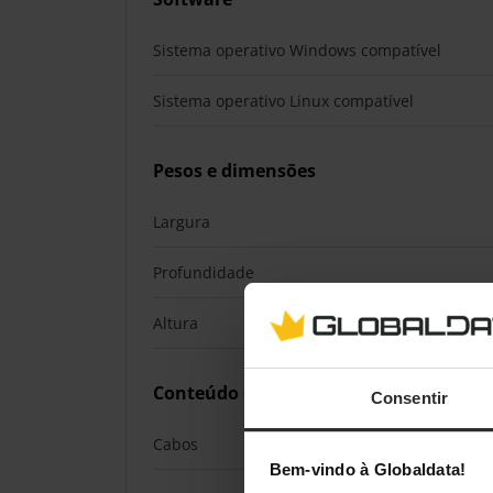
Sistema operativo Windows compatível
Sistema operativo Linux compatível
Pesos e dimensões
Largura
Profundidade
Altura
Conteúdo da embalagem
Consentir
Cabos
Bem-vindo à Globaldata!