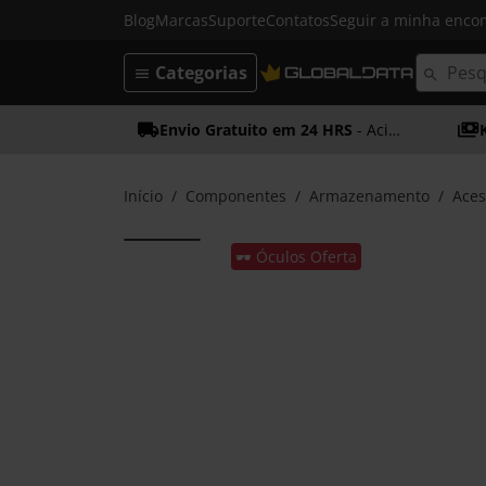
Blog
Marcas
Suporte
Contatos
Seguir a minha enc
Categorias
Envio Gratuito em 24 HRS
- Acima dos 50€
Início
Componentes
Armazenamento
Aces
🕶️ Óculos Oferta