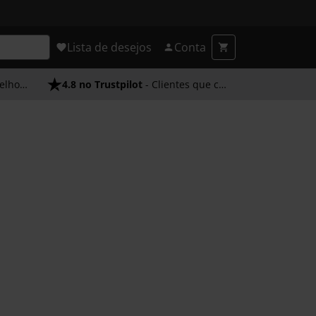
Lista de desejos
Conta
endimento
4.8 no Trustpilot
- Clientes que confiam em nós