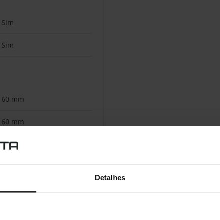
Sim
Sim
60 mm
60 mm
14,5 mm
Detalhes
USB