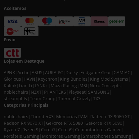
Aceitamos
Envio
Lojas em Destaque
APNX
|
Arctic
|
ASUS
|
AURA PC
|
Ducky
|
Endgame Gear
|
GAMIAC
|
Glorious
|
HAVN
|
Keychron
|
King Bundles
|
King Mod Systems
|
Kolink
|
Lian Li
|
LYNK+
|
Moza Racing
|
MSI
|
Nitro Concepts
|
noblechairs
|
NZXT
|
PHANTEKS
|
Playseat
|
SAMSUNG
|
streamplify
|
Team Group
|
Thermal Grizzly
|
TX3
Categorias Principais
noblechairs
|
ThunderX3
|
Memórias RAM
|
Radeon RX 9060 XT
|
Radeon RX 9070 XT
|
GeForce RTX 5080
|
GeForce RTX 5090
|
Ryzen 7
|
Ryzen 9
|
Core i7
|
Core i9
|
Computadores Gamer
|
Portáteis Gaming
|
Monitores Gaming
|
Smartphones Samsung
|