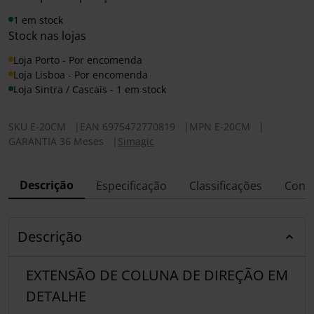
1 em stock
Stock nas lojas
Loja Porto - Por encomenda
Loja Lisboa - Por encomenda
Loja Sintra / Cascais - 1 em stock
SKU
E-20CM
|
EAN
6975472770819
|
MPN
E-20CM
|
GARANTIA 36 Meses
|
Simagic
Descrição
Especificação
Classificações
Conf
Descrição
EXTENSÃO DE COLUNA DE DIREÇÃO EM
DETALHE