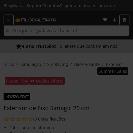
Blog
Marcas
Suporte
Contatos
Seguir a minha encomenda
4.8 no Trustpilot
- Clientes que confiam em nós
Início
Simulação
SimRacing
Base Volante
Extensor
Summer Sales
Poupe 15%
🕶️ Óculos Oferta
Extensor de Eixo Simagic 20 cm
(0 Classificações)
Fabricado em alumínio