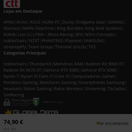
Lojas em Destaque
APNX
|
Arctic
|
ASUS
|
AURA PC
|
Ducky
|
Endgame Gear
|
GAMIAC
|
Glorious
|
HAVN
|
Keychron
|
King Bundles
|
King Mod Systems
|
Kolink
|
Lian Li
|
LYNK+
|
Moza Racing
|
MSI
|
Nitro Concepts
|
noblechairs
|
NZXT
|
PHANTEKS
|
Playseat
|
SAMSUNG
|
streamplify
|
Team Group
|
Thermal Grizzly
|
TX3
Categorias Principais
noblechairs
|
ThunderX3
|
Memórias RAM
|
Radeon RX 9060 XT
|
Radeon RX 9070 XT
|
GeForce RTX 5080
|
GeForce RTX 5090
|
Ryzen 7
|
Ryzen 9
|
Core i7
|
Core i9
|
Computadores Gamer
|
Portáteis Gaming
|
Monitores Gaming
|
Smartphones Samsung
|
Headsets
|
Ratos Gaming
|
Ratos Wireless
|
Streaming
|
Teclados
|
SimRacing
© 2026 CASEKING IBERIA. TODOS OS DIREITOS RESERVADOS. IVA incluído à
74,90 €
Por encomenda
taxa em vigor para todos os produtos. As fotos apresentadas podem não
Incl. IVA
corresponder às configurações descritas. Preços e especificações sujeitos a