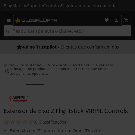
Blog
Marcas
Suporte
Contatos
Seguir a minha encomenda
4.8 no Trustpilot
- Clientes que confiam em nós
Início
Simulação
SimFlight
Joysticks
Extensor
As imagens do produto podem conter outros componentes ou
componentes opcionais.
Extensor de Eixo Z Flightstick VIRPIL Controls
(0 Classificações)
Extensão em "Z" para criar um Omni-Throttle