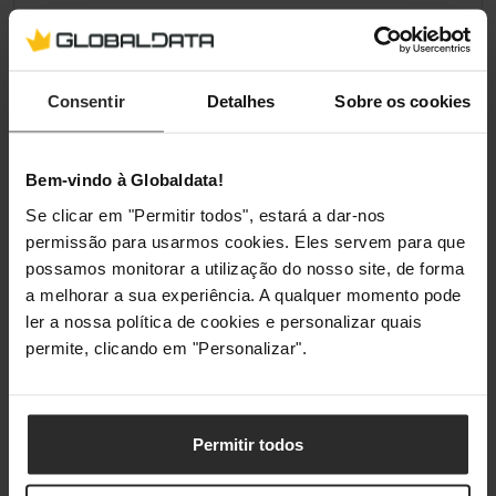
Materiais
Metal, Plástico
Iluminação
Consentir
Detalhes
Sobre os cookies
Iluminação / RGB
Sim
Bem-vindo à Globaldata!
Cor de Iluminação
Rgb
Se clicar em "Permitir todos", estará a dar-nos
permissão para usarmos cookies. Eles servem para que
Compatibilidade da
nenhum (controlador
Iluminação
próprio)
possamos monitorar a utilização do nosso site, de forma
a melhorar a sua experiência. A qualquer momento pode
ler a nossa política de cookies e personalizar quais
permite, clicando em "Personalizar".
Classificações
Permitir todos