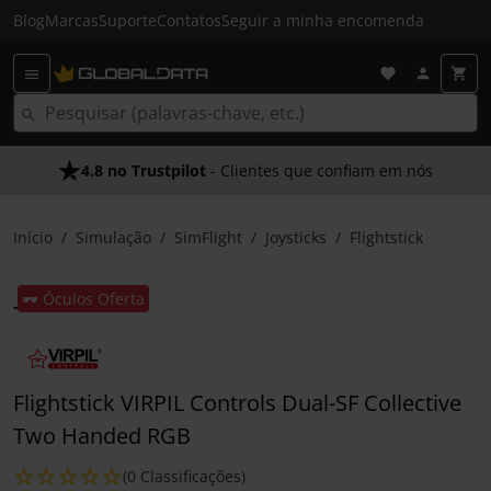
Blog
Marcas
Suporte
Contatos
Seguir a minha encomenda
4.8 no Trustpilot
- Clientes que confiam em nós
Início
Simulação
SimFlight
Joysticks
Flightstick
🕶️ Óculos Oferta
Flightstick VIRPIL Controls Dual-SF Collective
Two Handed RGB
(0 Classificações)