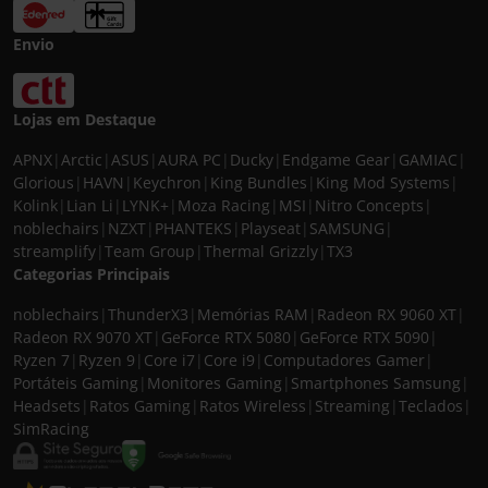
Envio
Lojas em Destaque
APNX
|
Arctic
|
ASUS
|
AURA PC
|
Ducky
|
Endgame Gear
|
GAMIAC
|
Glorious
|
HAVN
|
Keychron
|
King Bundles
|
King Mod Systems
|
Kolink
|
Lian Li
|
LYNK+
|
Moza Racing
|
MSI
|
Nitro Concepts
|
noblechairs
|
NZXT
|
PHANTEKS
|
Playseat
|
SAMSUNG
|
streamplify
|
Team Group
|
Thermal Grizzly
|
TX3
Categorias Principais
noblechairs
|
ThunderX3
|
Memórias RAM
|
Radeon RX 9060 XT
|
Radeon RX 9070 XT
|
GeForce RTX 5080
|
GeForce RTX 5090
|
Ryzen 7
|
Ryzen 9
|
Core i7
|
Core i9
|
Computadores Gamer
|
Portáteis Gaming
|
Monitores Gaming
|
Smartphones Samsung
|
Headsets
|
Ratos Gaming
|
Ratos Wireless
|
Streaming
|
Teclados
|
SimRacing