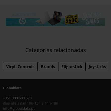
Categorias relacionadas
Virpil Controls
Brands
Flightstick
Joysticks
Globaldata
+351 300 600 520
dias úteis das 10h-13h e 14h-18h
info@globaldata.pt