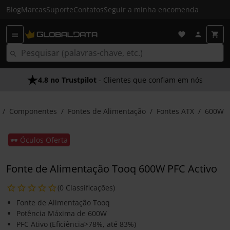
Blog
Marcas
Suporte
Contatos
Seguir a minha encomenda
4.8 no Trustpilot
- Clientes que confiam em nós
Componentes
Fontes de Alimentação
Fontes ATX
600W
🕶️ Óculos Oferta
Fonte de Alimentação Tooq 600W PFC Activo
(0 Classificações)
Fonte de Alimentação Tooq
Potência Máxima de 600W
PFC Ativo (Eficiência>78%, até 83%)