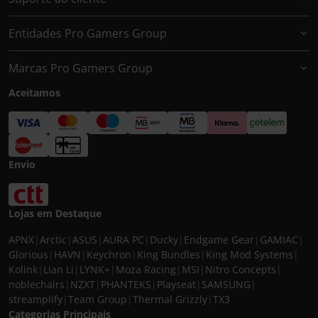
Entidades Pro Gamers Group
Marcas Pro Gamers Group
Aceitamos
Envio
Lojas em Destaque
APNX
|
Arctic
|
ASUS
|
AURA PC
|
Ducky
|
Endgame Gear
|
GAMIAC
|
Glorious
|
HAVN
|
Keychron
|
King Bundles
|
King Mod Systems
|
Kolink
|
Lian Li
|
LYNK+
|
Moza Racing
|
MSI
|
Nitro Concepts
|
noblechairs
|
NZXT
|
PHANTEKS
|
Playseat
|
SAMSUNG
|
streamplify
|
Team Group
|
Thermal Grizzly
|
TX3
Categorias Principais