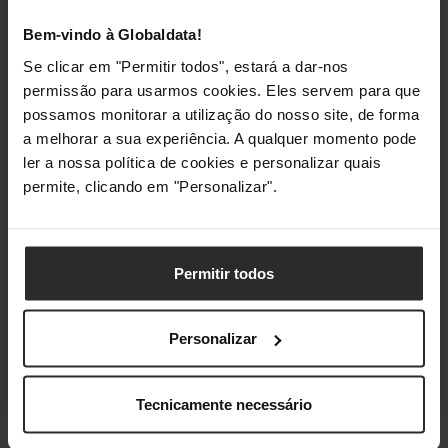
Bem-vindo à Globaldata!
Versão ATX
2.3
Se clicar em "Permitir todos", estará a dar-nos
permissão para usarmos cookies. Eles servem para que
Design
possamos monitorar a utilização do nosso site, de forma
a melhorar a sua experiência. A qualquer momento pode
Cor do produto
Preto
ler a nossa política de cookies e personalizar quais
permite, clicando em "Personalizar".
Tipo de refrigeração
Ativo
Diâmetro do
14 cm
ventilador
Permitir todos
Número de
1 ventoinha(s)
ventoínhas
Personalizar
Localização do
Topo
ventilador
Tecnicamente necessário
Interruptor
Sim