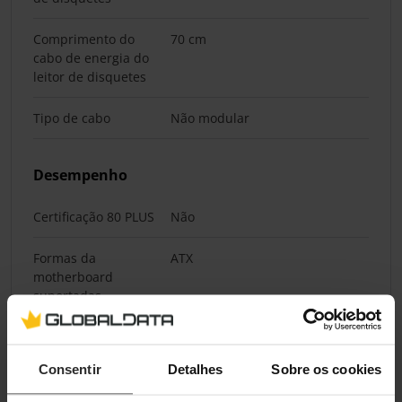
Comprimento do
70 cm
cabo de energia do
leitor de disquetes
Tipo de cabo
Não modular
Desempenho
Certificação 80 PLUS
Não
Formas da
ATX
motherboard
suportadas
Propósito
PC
Consentir
Detalhes
Sobre os cookies
Forma da fonte de
ATX
alimentação (PSU)