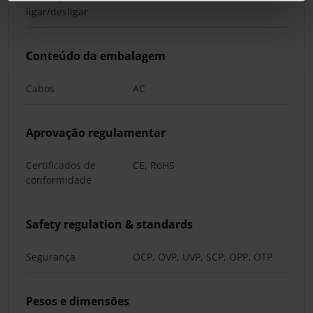
ligar/desligar
Conteúdo da embalagem
Cabos
AC
Aprovação regulamentar
Certificados de
CE, RoHS
conformidade
Safety regulation & standards
Segurança
OCP, OVP, UVP, SCP, OPP, OTP
Pesos e dimensões