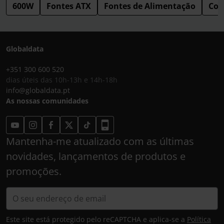
600W
Fontes ATX
Fontes de Alimentação
Com
Globaldata
+351 300 600 520
dias úteis das 10h-13h e 14h-18h
info@globaldata.pt
As nossas comunidades
Mantenha-me atualizado com as últimas
novidades, lançamentos de produtos e
promoções.
Este site está protegido pelo reCAPTCHA e aplica-se a
Política