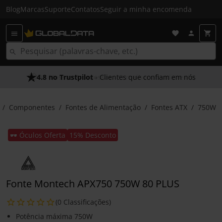
Blog
Marcas
Suporte
Contatos
Seguir a minha encomenda
4.8 no Trustpilot
- Clientes que confiam em nós
Componentes
Fontes de Alimentação
Fontes ATX
750W
🕶️ Óculos Oferta
15% Desconto
Fonte Montech APX750 750W 80 PLUS
(0 Classificações)
Potência máxima 750W