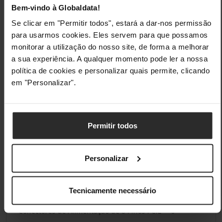
Bem-vindo à Globaldata!
Potência de Saída -12V
3,6 W
Se clicar em "Permitir todos", estará a dar-nos permissão
para usarmos cookies. Eles servem para que possamos
Potência de Saída +5Vsb
12,5 W
monitorar a utilização do nosso site, de forma a melhorar
a sua experiência. A qualquer momento pode ler a nossa
Arrefecimento
política de cookies e personalizar quais permite, clicando
em "Personalizar".
Fonte de Alimentação Semi-Passiva
Não
Portas Internas
Permitir todos
Conectores de Alimentação do CPU 12V
0
ATX/EPS
Personalizar
Fonte de Alimentação do CPU
2 x 8
pinos
Tecnicamente necessário
Conectores de Alimentação de 8 Pinos PCIE
0