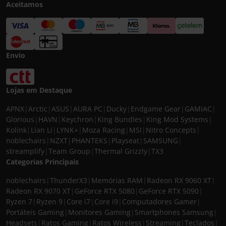
Aceitamos
Envio
Lojas em Destaque
APNX
|
Arctic
|
ASUS
|
AURA PC
|
Ducky
|
Endgame Gear
|
GAMIAC
|
Glorious
|
HAVN
|
Keychron
|
King Bundles
|
King Mod Systems
|
Kolink
|
Lian Li
|
LYNK+
|
Moza Racing
|
MSI
|
Nitro Concepts
|
noblechairs
|
NZXT
|
PHANTEKS
|
Playseat
|
SAMSUNG
|
streamplify
|
Team Group
|
Thermal Grizzly
|
TX3
Categorias Principais
noblechairs
|
ThunderX3
|
Memórias RAM
|
Radeon RX 9060 XT
|
Radeon RX 9070 XT
|
GeForce RTX 5080
|
GeForce RTX 5090
|
Ryzen 7
|
Ryzen 9
|
Core i7
|
Core i9
|
Computadores Gamer
|
Portáteis Gaming
|
Monitores Gaming
|
Smartphones Samsung
|
Headsets
|
Ratos Gaming
|
Ratos Wireless
|
Streaming
|
Teclados
|