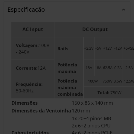
Especificação
AC Input
DC Output
Voltagem:
100V
Rails
+3.3V
+5V
+12V
-12V
+5VS
- 240V
Potência
Corrente:
12A
18A
18A
62.5A
0.3A
2.5A
máxima
Potência
100W
750W
3.6W
12.5
Frequência:
máxima
50-60Hz
Total:
750W
combinada
Dimensões
150 x 86 x 140 mm
Dimensões da Ventoinha
120 mm
1x 20+4 pinos MB
2x 6+2 pinos CPU
Cabos incluídos
4x 6+2 pinos PCI-E