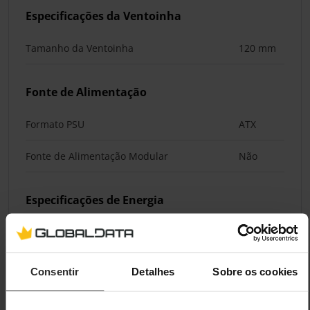
Especificações da Ventoinha
Tamanho da Ventoinha
120 mm
Fonte de Alimentação
Formato PSU
ATX
Fonte de Alimentação Modular
Não
Especificações de Energia
Potência Total de Saída
750 W
Potência de Saída +3,3V e +5V (combinada)
100 W
Consentir
Detalhes
Sobre os cookies
Saída de Energia +12V Rails
750 W