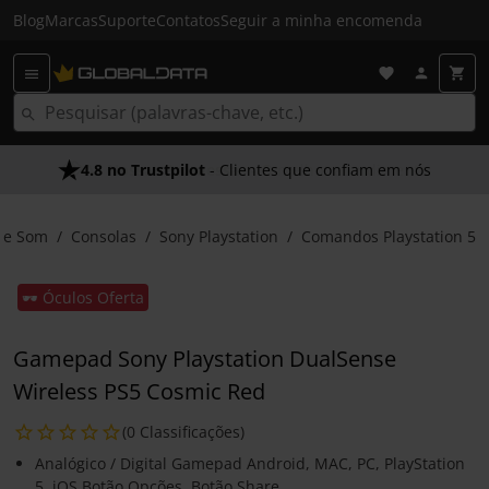
Blog
Marcas
Suporte
Contatos
Seguir a minha encomenda
4.8 no Trustpilot
- Clientes que confiam em nós
 e Som
Consolas
Sony Playstation
Comandos Playstation 5
🕶️ Óculos Oferta
Gamepad Sony Playstation DualSense
Wireless PS5 Cosmic Red
(0 Classificações)
Analógico / Digital Gamepad Android, MAC, PC, PlayStation
5, iOS Botão Opções, Botão Share