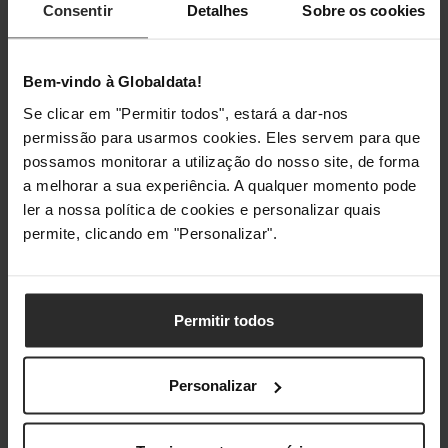
Consentir
Detalhes
Sobre os cookies
Capacidade da bateria
1560 mAh
Bateria recarregável
Sim
Bem-vindo à Globaldata!
Se clicar em "Permitir todos", estará a dar-nos
Voltagem da bateria
3,65 V
permissão para usarmos cookies. Eles servem para que
possamos monitorar a utilização do nosso site, de forma
Bateria incorporada
Sim
a melhorar a sua experiência. A qualquer momento pode
ler a nossa política de cookies e personalizar quais
Pesos e dimensões
permite, clicando em "Personalizar".
Largura
160 mm
Permitir todos
Profundidade
106 mm
Altura
66 mm
Personalizar
Peso
280 g