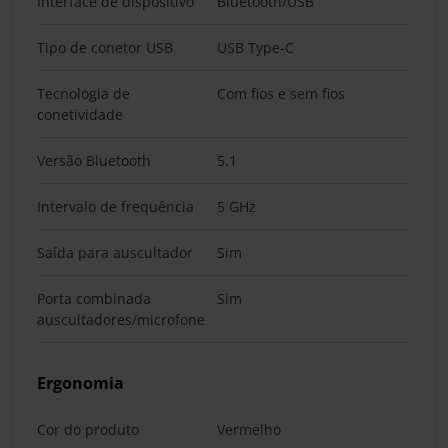
Interface de dispositivo
Bluetooth/USB
Tipo de conetor USB
USB Type-C
Tecnologia de
Com fios e sem fios
conetividade
Versão Bluetooth
5.1
Intervalo de frequência
5 GHz
Saída para auscultador
Sim
Porta combinada
Sim
auscultadores/microfone
Ergonomia
Cor do produto
Vermelho