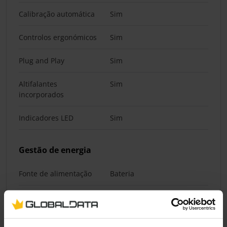
Calibração automática
Sim
Controlos ergonómicos
Sim
Plug and Play
Sim
Altifalantes
Sim
incorporados
Indicadores LED
Sim
Gestão de energia
Fonte de alimentação
Bateria
Tipo de bateria
Interno
Tecnologia da bateria
Ião-lítio