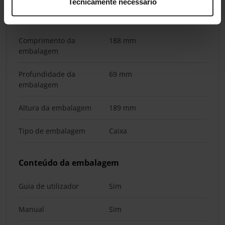
Tecnicamente necessário
Embalagem
Comprimento da
188 mm
embalagem
Profundidade da
69 mm
embalagem
Altura da embalagem
189 mm
Tipo de embalagem
Caixa
Conteúdo da embalagem
Guia de utilizador
Sim
Manual
Sim