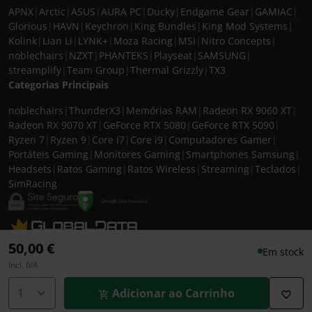
APNX
|
Arctic
|
ASUS
|
AURA PC
|
Ducky
|
Endgame Gear
|
GAMIAC
|
Glorious
|
HAVN
|
Keychron
|
King Bundles
|
King Mod Systems
|
Kolink
|
Lian Li
|
LYNK+
|
Moza Racing
|
MSI
|
Nitro Concepts
|
noblechairs
|
NZXT
|
PHANTEKS
|
Playseat
|
SAMSUNG
|
streamplify
|
Team Group
|
Thermal Grizzly
|
TX3
Categorias Principais
noblechairs
|
ThunderX3
|
Memórias RAM
|
Radeon RX 9060 XT
|
Radeon RX 9070 XT
|
GeForce RTX 5080
|
GeForce RTX 5090
|
Ryzen 7
|
Ryzen 9
|
Core i7
|
Core i9
|
Computadores Gamer
|
Portáteis Gaming
|
Monitores Gaming
|
Smartphones Samsung
|
Headsets
|
Ratos Gaming
|
Ratos Wireless
|
Streaming
|
Teclados
|
SimRacing
© 2026 CASEKING IBERIA. TODOS OS DIREITOS RESERVADOS. IVA incluído à
50,00 €
Em stock
taxa em vigor para todos os produtos. As fotos apresentadas podem não
Incl. IVA
corresponder às configurações descritas. Preços e especificações sujeitos a
alteração sem aviso prévio. A caseking Iberia declina qualquer
Adicionar ao Carrinho
responsabilidade por eventuais erros publicados no site.