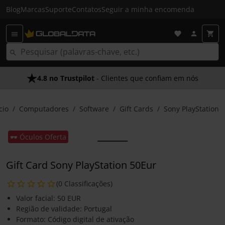
Blog
Marcas
Suporte
Contatos
Seguir a minha encomenda
4.8 no Trustpilot
- Clientes que confiam em nós
cio
Computadores
Software
Gift Cards
Sony PlayStation
🕶️ Óculos Oferta
Gift Card Sony PlayStation 50Eur
(0 Classificações)
Valor facial: 50 EUR
Região de validade: Portugal
Formato: Código digital de ativação