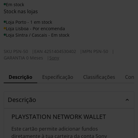
Em stock
Stock nas lojas
Loja Porto - 1 em stock
Loja Lisboa - Por encomenda
Loja Sintra / Cascais - Em stock
SKU
PSN-50
|
EAN
4251404530402
|
MPN
PSN-50
|
GARANTIA 0 Meses
|
Sony
Descrição
Especificação
Classificações
Conf
Descrição
PLAYSTATION NETWORK WALLET
Este cartão permite adicionar fundos
diretamente à tua carteira da conta Sony