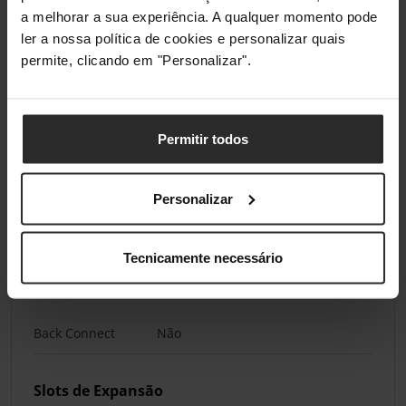
Alimentação
a melhorar a sua experiência. A qualquer momento pode
Necessários
ler a nossa política de cookies e personalizar quais
permite, clicando em "Personalizar".
Portas Externas
Conectores do
3 x DisplayPort, 1 x HDMI
Permitir todos
Monitor
Conectores
DisplayPort 2.1, HDMI 2.1
Personalizar
Padrão do
Monitor
Tecnicamente necessário
Back Connect
Back Connect
Não
Slots de Expansão