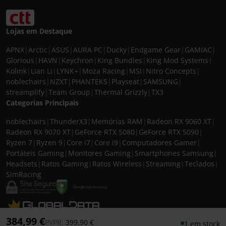
Lojas em Destaque
APNX
|
Arctic
|
ASUS
|
AURA PC
|
Ducky
|
Endgame Gear
|
GAMIAC
|
Glorious
|
HAVN
|
Keychron
|
King Bundles
|
King Mod Systems
|
Kolink
|
Lian Li
|
LYNK+
|
Moza Racing
|
MSI
|
Nitro Concepts
|
noblechairs
|
NZXT
|
PHANTEKS
|
Playseat
|
SAMSUNG
|
streamplify
|
Team Group
|
Thermal Grizzly
|
TX3
Categorias Principais
noblechairs
|
ThunderX3
|
Memórias RAM
|
Radeon RX 9060 XT
|
Radeon RX 9070 XT
|
GeForce RTX 5080
|
GeForce RTX 5090
|
Ryzen 7
|
Ryzen 9
|
Core i7
|
Core i9
|
Computadores Gamer
|
Portáteis Gaming
|
Monitores Gaming
|
Smartphones Samsung
|
Headsets
|
Ratos Gaming
|
Ratos Wireless
|
Streaming
|
Teclados
|
SimRacing
© 2026 CASEKING IBERIA. TODOS OS DIREITOS RESERVADOS. IVA incluído à
384,99 €
Preço reduzido de
para
PVPR:
399,90 €
1 em stock