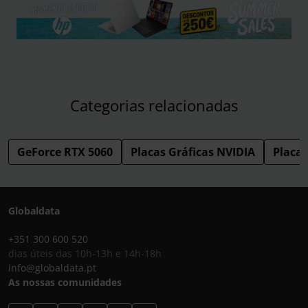
Categorias relacionadas
GeForce RTX 5060
Placas Gráficas NVIDIA
Placas
Globaldata
+351 300 600 520
dias úteis das 10h-13h e 14h-18h
info@globaldata.pt
As nossas comunidades