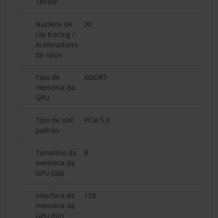
Tensor
Núcleos de
30
ray tracing /
Aceleradores
de raios
Tipo de
GDDR7
memória da
GPU
Tipo de slot
PCIe 5.0
padrão
Tamanho da
8
memória da
GPU (GB)
Interface de
128
memória da
GPU (bit)