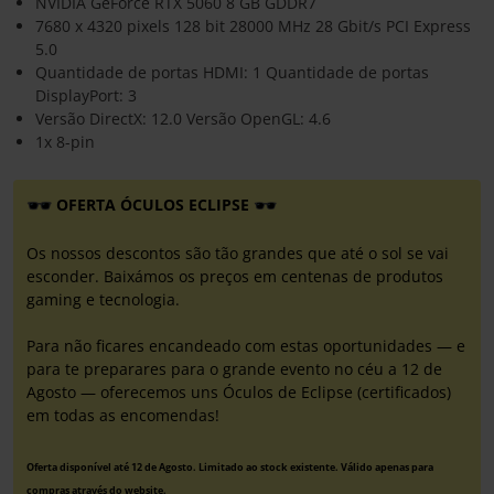
NVIDIA GeForce RTX 5060 8 GB GDDR7
7680 x 4320 pixels 128 bit 28000 MHz 28 Gbit/s PCI Express
5.0
Quantidade de portas HDMI: 1 Quantidade de portas
DisplayPort: 3
Versão DirectX: 12.0 Versão OpenGL: 4.6
1x 8-pin
OFERTA ÓCULOS ECLIPSE
Os nossos descontos são tão grandes que até o sol se vai
esconder. Baixámos os preços em centenas de produtos
gaming e tecnologia.
Para não ficares encandeado com estas oportunidades — e
para te preparares para o grande evento no céu a 12 de
Agosto — oferecemos uns Óculos de Eclipse (certificados)
em todas as encomendas!
Oferta disponível até 12 de Agosto. Limitado ao stock existente. Válido apenas para
compras através do website.