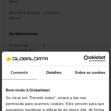
(Base)
GPU Clock Máximo
2512 MHz
(Boost)
Arrefecimento
Número de
3
Ventoinhas da
Placa Gráfica
Refrigeração a Água
Consentir
Detalhes
Sobre os cookies
Watercooling
Não
Bem-vindo à Globaldata!
Se clicar em "Permitir todos", estará a dar-nos
Portas Internas
permissão para usarmos cookies. Eles servem para que
possamos monitorar a utilização do nosso site, de forma
Conectores de
1 x 8-pinos PCIe