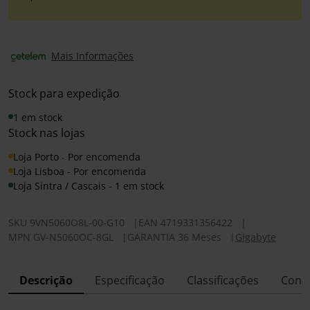
Mais Informações
Stock para expedição
1 em stock
Stock nas lojas
Loja Porto - Por encomenda
Loja Lisboa - Por encomenda
Loja Sintra / Cascais - 1 em stock
SKU
9VN5060O8L-00-G10
|
EAN
4719331356422
|
MPN
GV-N5060OC-8GL
|
GARANTIA 36 Meses
|
Gigabyte
Descrição
Especificação
Classificações
Conf