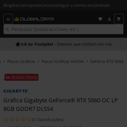
Blog
Marcas
Suporte
Contatos
Seguir a minha encomenda
4.8 no Trustpilot
- Clientes que confiam em nós
s
Placas Gráficas
Placas Gráficas NVIDIA
GeForce RTX 5060
🕶️ Óculos Oferta
Gráfica Gigabyte GeForce® RTX 5060 OC LP
8GB GDDR7 DLSS4
(0 Classificações)