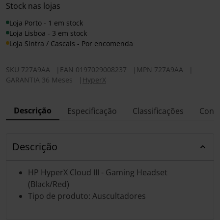
Stock nas lojas
Loja Porto - 1 em stock
Loja Lisboa - 3 em stock
Loja Sintra / Cascais - Por encomenda
SKU
727A9AA
|
EAN
0197029008237
|
MPN
727A9AA
|
GARANTIA 36 Meses
|
HyperX
Descrição
Especificação
Classificações
Conf
Descrição
HP HyperX Cloud III - Gaming Headset
(Black/Red)
Tipo de produto: Auscultadores