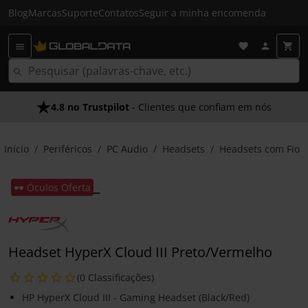
Blog
Marcas
Suporte
Contatos
Seguir a minha encomenda
4.8 no Trustpilot
- Clientes que confiam em nós
Início
Periféricos
PC Audio
Headsets
Headsets com Fio
🕶️ Óculos Oferta
Headset HyperX Cloud III Preto/Vermelho
(0 Classificações)
HP HyperX Cloud III - Gaming Headset (Black/Red)