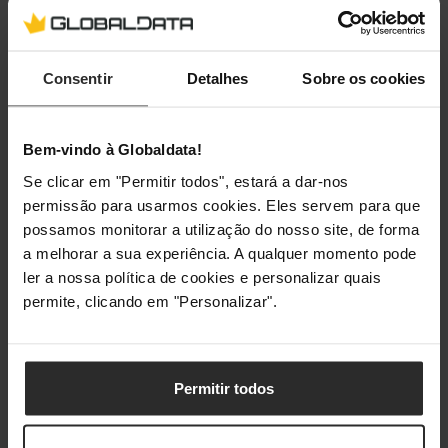
Embalagem
Comprimento da embalagem
223 mm
Consentir
Detalhes
Sobre os cookies
Profundidade da embalagem
210 mm
Bem-vindo à Globaldata!
Altura da embalagem
115 mm
Se clicar em "Permitir todos", estará a dar-nos
permissão para usarmos cookies. Eles servem para que
Peso da embalagem
694 g
possamos monitorar a utilização do nosso site, de forma
a melhorar a sua experiência. A qualquer momento pode
ler a nossa política de cookies e personalizar quais
Classificações
permite, clicando em "Personalizar".
Permitir todos