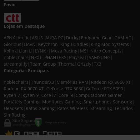
Envio
Lojas em Destaque
APNX
|
Arctic
|
ASUS
|
AURA PC
|
Ducky
|
Endgame Gear
|
GAMIAC
|
Glorious
|
HAVN
|
Keychron
|
King Bundles
|
King Mod Systems
|
Kolink
|
Lian Li
|
LYNK+
|
Moza Racing
|
MSI
|
Nitro Concepts
|
noblechairs
|
NZXT
|
PHANTEKS
|
Playseat
|
SAMSUNG
|
streamplify
|
Team Group
|
Thermal Grizzly
|
TX3
Categorias Principais
noblechairs
|
ThunderX3
|
Memórias RAM
|
Radeon RX 9060 XT
|
Radeon RX 9070 XT
|
GeForce RTX 5080
|
GeForce RTX 5090
|
Ryzen 7
|
Ryzen 9
|
Core i7
|
Core i9
|
Computadores Gamer
|
Portáteis Gaming
|
Monitores Gaming
|
Smartphones Samsung
|
Headsets
|
Ratos Gaming
|
Ratos Wireless
|
Streaming
|
Teclados
|
SimRacing