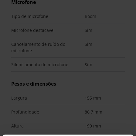
Microfone
Tipo de microfone
Boom
Microfone destacável
Sim
Cancelamento de ruído do
Sim
microfone
Silenciamento de microfone
Sim
Pesos e dimensões
Largura
155 mm
Profundidade
86,7 mm
Altura
190 mm