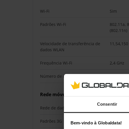
Wi-Fi
Sim
Padrões Wi-Fi
802.11a, 8
(802.11n)
Velocidade de transferência de
11,54,150
dados WLAN
Frequência Wi-Fi
2,4 GHz
Número de conexões WLAN (máx.)
10
Rede móvel
Consentir
Rede de dados
4G
Padrões 3G
HSPA+, U
Bem-vindo à Globaldata!