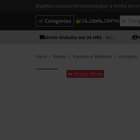
Blog
Marcas
Suporte
Contatos
Seguir a minha enc
Categorias
Envio Gratuito em 24 HRS
- Acima dos 50€
Início
Redes
Routers e Modems
Hotspots
🕶️ Óculos Oferta