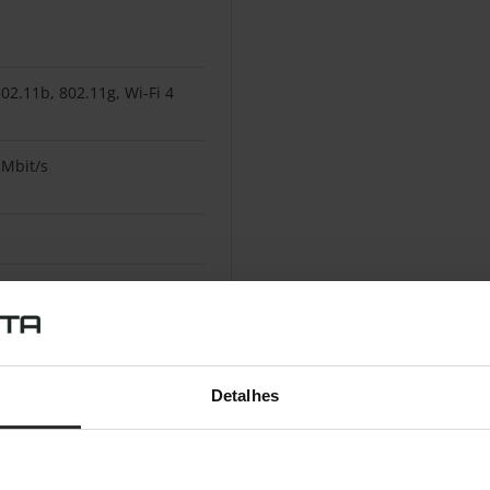
02.11b, 802.11g, Wi-Fi 4
 Mbit/s
Detalhes
MTS