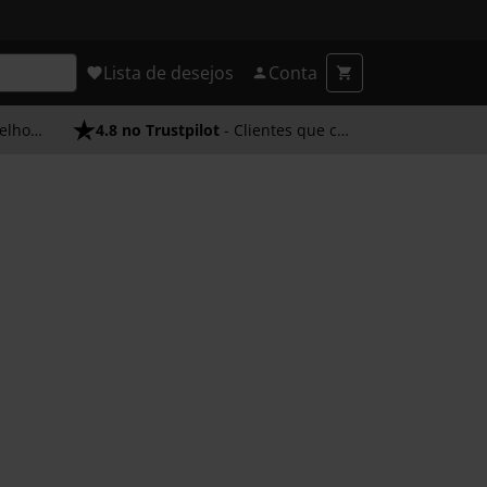
Lista de desejos
Conta
endimento
4.8 no Trustpilot
- Clientes que confiam em nós