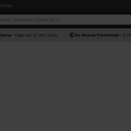
omenda
Klarna
- Paga até 3x sem juros
As Nossas Promessas
- O melhor at