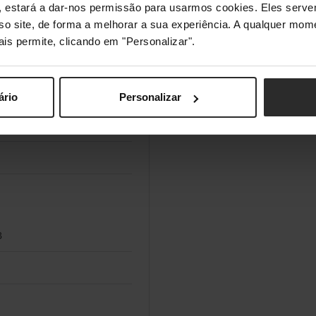
s", estará a dar-nos permissão para usarmos cookies. Eles ser
& LTE-FDD
sso site, de forma a melhorar a sua experiência. A qualquer mome
ais permite, clicando em "Personalizar".
2100 MHz
50,900,1800,2100,2300,2600
ário
Personalizar
B