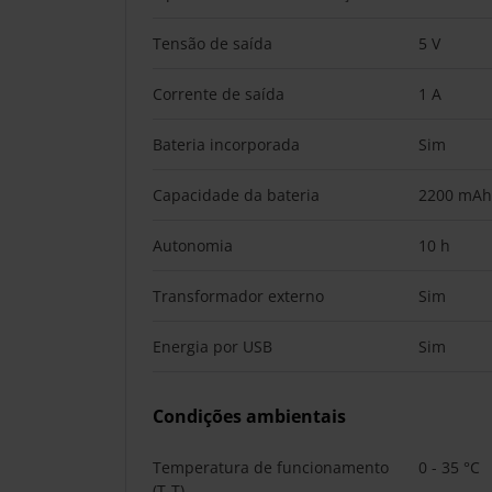
Tensão de saída
5 V
Corrente de saída
1 A
Bateria incorporada
Sim
Capacidade da bateria
2200 mAh
Autonomia
10 h
Transformador externo
Sim
Energia por USB
Sim
Condições ambientais
Temperatura de funcionamento
0 - 35 °C
(T-T)