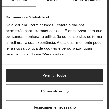
funcionamento
(H-H)
Bem-vindo à Globaldata!
Humidade de
20 - 85%
não
Se clicar em "Permitir todos", estará a dar-nos
funcionamento
permissão para usarmos cookies. Eles servem para que
possamos monitorar a utilização do nosso site, de forma
Temperatura de
10 - 90 °C
a melhorar a sua experiência. A qualquer momento pode
funcionamento
ler a nossa política de cookies e personalizar quais
(T-T)
permite, clicando em "Personalizar".
Limite de
-20 - 60 °C
temperaturas
(armazenamento)
Permitir todos
Pesos e dimensões
Personalizar
Largura
267 mm
Tecnicamente necessário