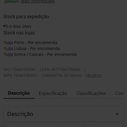
Mais Informações
Stock para expedição
3–5 dias úteis
Stock nas lojas
Loja Porto - Por encomenda
Loja Lisboa - Por encomenda
Loja Sintra / Cascais - Por encomenda
SKU
TD4410DXX1
|
EAN
4977766795685
|
MPN
TD4410DXX1
|
GARANTIA 36 Meses
|
Brother
Descrição
Especificação
Classificações
Conf
Descrição