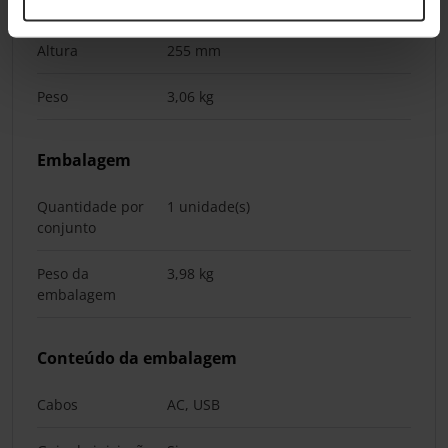
Profundidade
335 mm
Altura
255 mm
Peso
3,06 kg
Embalagem
Quantidade por
1 unidade(s)
conjunto
Peso da
3,98 kg
embalagem
Conteúdo da embalagem
Cabos
AC, USB