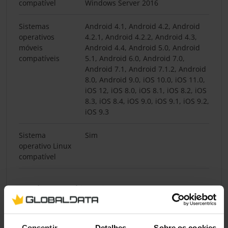
compatível
Windows Server 2016
Sistemas
Android 4.1, Android 4.2, Android
operativos
4.2.1, Android 4.2.2, Android 4.3,
móveis
Android 4.4, Android 5.0, Android
compatíveis
5.1, Android 6.0, Android 7.0,
Android 7.1, Android 7.1.2, Android
8.0, Android 9.0, iOS 10.0, iOS 11.0,
iOS 12, iOS 8.0, iOS 8.1, iOS 8.2, iOS
8.3, iOS 8.4, iOS 9.0, iOS 9.1, iOS 9.2,
iOS 9.3
Sistema
Sim
operativo Linux
compatível
Condições ambientais
Humidade
5 - 40%
relativa de
Consentir
Detalhes
Sobre os cookies