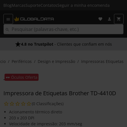
Blog
Marcas
Suporte
Contatos
Seguir a minha encomenda
4.8 no Trustpilot
- Clientes que confiam em nós
ício
Periféricos
Design e Impressão
Impressoras Etiquetas
🕶️ Óculos Oferta
Impressora de Etiquetas Brother TD-4410D
(0 Classificações)
Acionamento térmico direto
203 x 203 DPI
Velocidade de impressão: 203 mm/seg