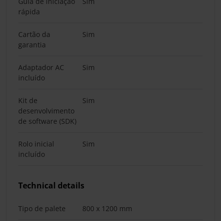
Guia de iniciação
Sim
rápida
Cartão da
Sim
garantia
Adaptador AC
Sim
incluído
Kit de
Sim
desenvolvimento
de software (SDK)
Rolo inicial
Sim
incluído
Technical details
Tipo de palete
800 x 1200 mm