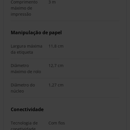
Comprimento
3 m
máximo de
impressão
Manipulação de papel
Largura máxima
11,8 cm
da etiqueta
Diâmetro
12,7 cm
máximo de rolo
Diâmetro do
1,27 cm
núcleo
Conectividade
Tecnologia de
Com fios
conetividade