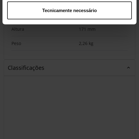
Largura
240 mm
Tecnicamente necessário
Profundidade
198 mm
Altura
171 mm
Peso
2,26 kg
Classificações