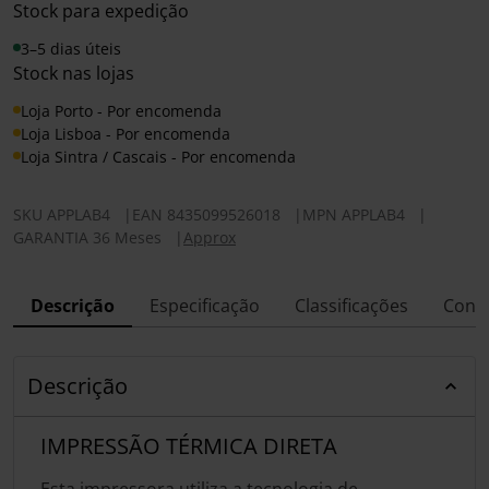
Stock para expedição
3–5 dias úteis
Stock nas lojas
Loja Porto - Por encomenda
Loja Lisboa - Por encomenda
Loja Sintra / Cascais - Por encomenda
SKU
APPLAB4
|
EAN
8435099526018
|
MPN
APPLAB4
|
GARANTIA 36 Meses
|
Approx
Descrição
Especificação
Classificações
Conf
Descrição
IMPRESSÃO TÉRMICA DIRETA
Esta impressora utiliza a tecnologia de