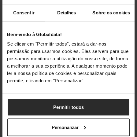
Idiomas das páginas de
EPL, TSPL, ZPL
descrição
Consentir
Detalhes
Sobre os cookies
Capacidade de memória
32 MB
interna
Bem-vindo à Globaldata!
Tamanho da memória flash
16 MB
Se clicar em "Permitir todos", estará a dar-nos
permissão para usarmos cookies. Eles servem para que
possamos monitorar a utilização do nosso site, de forma
Design
a melhorar a sua experiência. A qualquer momento pode
ler a nossa política de cookies e personalizar quais
Cor do produto
Preto
permite, clicando em "Personalizar".
Visor incorporado
Não
Visor
Não
Permitir todos
Pesos e dimensões
Personalizar