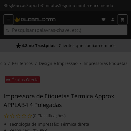
Blog
Marcas
Suporte
Contatos
Seguir a minha encomenda
4.8 no Trustpilot
- Clientes que confiam em nós
ício
Periféricos
Design e Impressão
Impressoras Etiquetas
🕶️ Óculos Oferta
Impressora de Etiquetas Térmica Approx
APPLAB4 4 Polegadas
(0 Classificações)
Tecnologia de impressão: Térmica direta
Resolução: 203 PPP