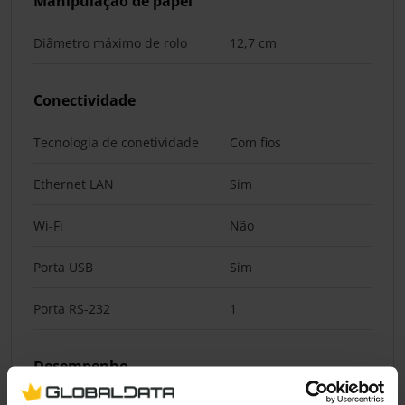
Manipulação de papel
Diâmetro máximo de rolo
12,7 cm
Conectividade
Tecnologia de conetividade
Com fios
Ethernet LAN
Sim
Wi-Fi
Não
Porta USB
Sim
Porta RS-232
1
Desempenho