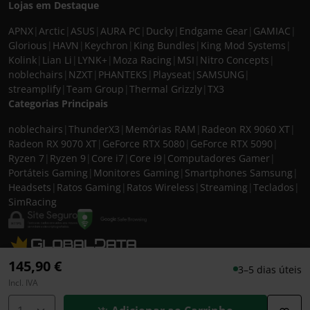
Lojas em Destaque
APNX
|
Arctic
|
ASUS
|
AURA PC
|
Ducky
|
Endgame Gear
|
GAMIAC
|
Glorious
|
HAVN
|
Keychron
|
King Bundles
|
King Mod Systems
|
Kolink
|
Lian Li
|
LYNK+
|
Moza Racing
|
MSI
|
Nitro Concepts
|
noblechairs
|
NZXT
|
PHANTEKS
|
Playseat
|
SAMSUNG
|
streamplify
|
Team Group
|
Thermal Grizzly
|
TX3
Categorias Principais
noblechairs
|
ThunderX3
|
Memórias RAM
|
Radeon RX 9060 XT
|
Radeon RX 9070 XT
|
GeForce RTX 5080
|
GeForce RTX 5090
|
Ryzen 7
|
Ryzen 9
|
Core i7
|
Core i9
|
Computadores Gamer
|
Portáteis Gaming
|
Monitores Gaming
|
Smartphones Samsung
|
Headsets
|
Ratos Gaming
|
Ratos Wireless
|
Streaming
|
Teclados
|
SimRacing
© 2026 CASEKING IBERIA. TODOS OS DIREITOS RESERVADOS. IVA incluído à
145,90 €
3–5 dias úteis
taxa em vigor para todos os produtos. As fotos apresentadas podem não
Incl. IVA
corresponder às configurações descritas. Preços e especificações sujeitos a
alteração sem aviso prévio. A caseking Iberia declina qualquer