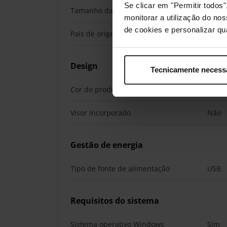
Se clicar em "Permitir todo
Tamanho da memória flash
64 M
monitorar a utilização do no
de cookies e personalizar qu
País de origem
China
Design
Tecnicamente necess
Cor do produto
Preto
Visor incorporado
Não
Gestão de energia
Tipo de fonte de alimentação
USB
Requisitos do sistema
Sistema operativo Windows
Sim