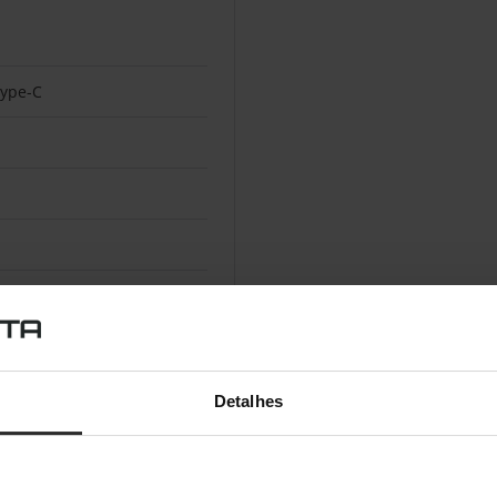
ype-C
ios e sem fios
 HCRP, OPP, SPP
Detalhes
MB