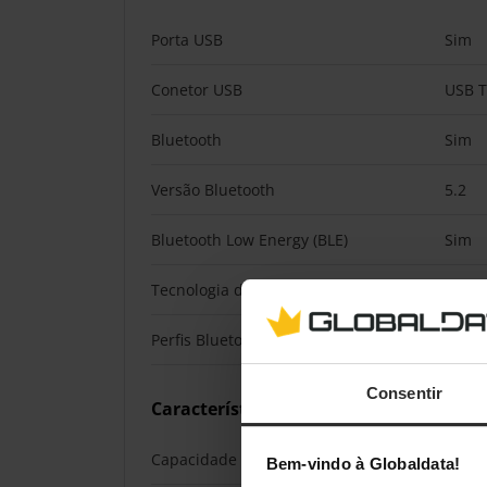
Porta USB
Sim
Conetor USB
USB T
Bluetooth
Sim
Versão Bluetooth
5.2
Bluetooth Low Energy (BLE)
Sim
Tecnologia de conetividade
Com f
Perfis Bluetooth
GATT,
Consentir
Características
Capacidade de memória interna
256 
Bem-vindo à Globaldata!