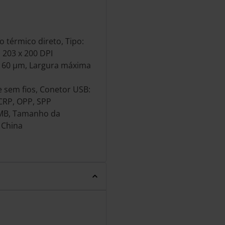
 térmico direto, Tipo:
 203 x 200 DPI
 160 µm, Largura máxima
e sem fios, Conetor USB:
HCRP, OPP, SPP
 MB, Tamanho da
 China