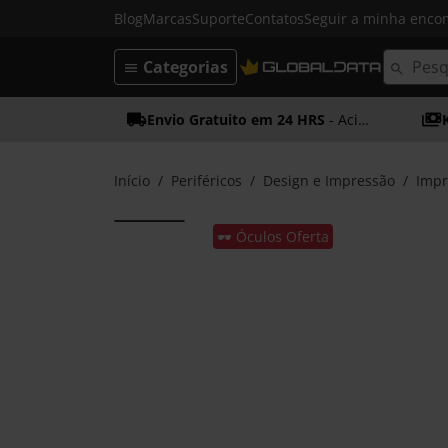
Blog
Marcas
Suporte
Contatos
Seguir a minha enc
Categorias
Envio Gratuito em 24 HRS
- Acima dos 50€
Início
Periféricos
Design e Impressão
Impr
🕶️ Óculos Oferta