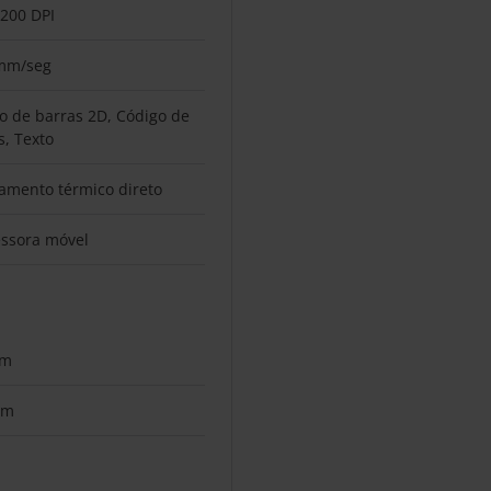
 200 DPI
 mm/seg
o de barras 2D, Código de
s, Texto
amento térmico direto
ssora móvel
µm
cm