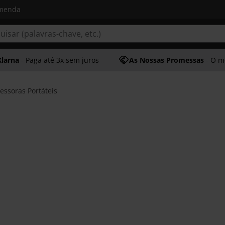
omenda
Klarna
- Paga até 3x sem juros
As Nossas Promessas
- O melhor at
essoras Portáteis