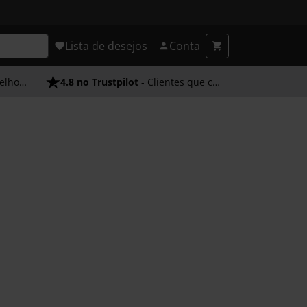
Lista de desejos
Conta
endimento
4.8 no Trustpilot
- Clientes que confiam em nós