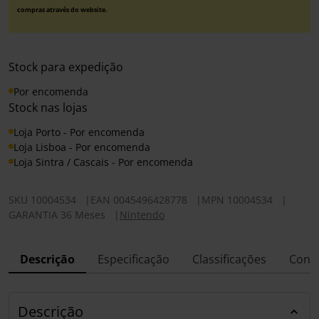
compras através do website.
Stock para expedição
Por encomenda
Stock nas lojas
Loja Porto - Por encomenda
Loja Lisboa - Por encomenda
Loja Sintra / Cascais - Por encomenda
SKU
10004534
|
EAN
0045496428778
|
MPN
10004534
|
GARANTIA 36 Meses
|
Nintendo
Descrição
Especificação
Classificações
Conf
Descrição