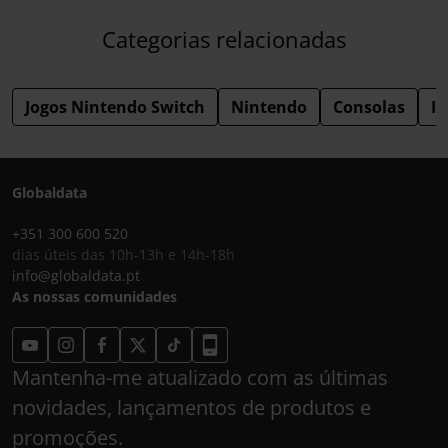
Categorias relacionadas
Jogos Nintendo Switch
Nintendo
Consolas
I
Globaldata
+351 300 600 520
dias úteis das 10h-13h e 14h-18h
info@globaldata.pt
As nossas comunidades
Mantenha-me atualizado com as últimas
novidades, lançamentos de produtos e
promoções.