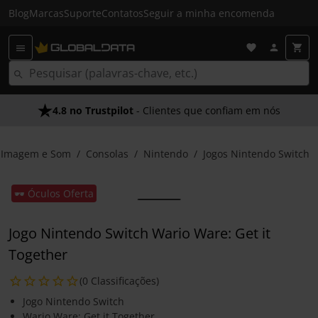
Blog
Marcas
Suporte
Contatos
Seguir a minha encomenda
4.8 no Trustpilot
- Clientes que confiam em nós
Imagem e Som
Consolas
Nintendo
Jogos Nintendo Switch
🕶️ Óculos Oferta
Jogo Nintendo Switch Wario Ware: Get it
Together
(0 Classificações)
Jogo Nintendo Switch
Wario Ware: Get it Together