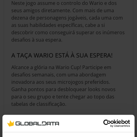
Neste jogo assume o controlo do Wario e dos
seus amigos diretamente. Com mais de uma
dezena de personagens jogáveis, cada uma com
as suas habilidades específicas, cabe a si
descobrir como conseguirá superar os inúmeros
desafios à sua espera.
A TAÇA WARIO ESTÁ À SUA ESPERA!
Alcance a glória na Wario Cup! Participe em
desafios semanais, com uma abordagem
inovadora aos seus microjogos preferidos.
Ganha pontos para desbloquear looks novos
para o seu grupo e tente chegar ao topo das
tabelas de classificação.
Especificação