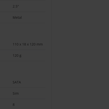
2.5"
Metal
110 x 18 x 120 mm
120 g
SATA
Sim
8