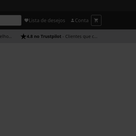
Lista de desejos
Conta
endimento
4.8 no Trustpilot
- Clientes que confiam em nós