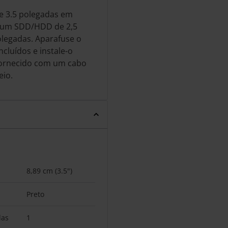
 3.5 polegadas em
e um SDD/HDD de 2,5
legadas. Aparafuse o
cluídos e instale-o
Fornecido com um cabo
eio.
8,89 cm (3.5")
Preto
das
1