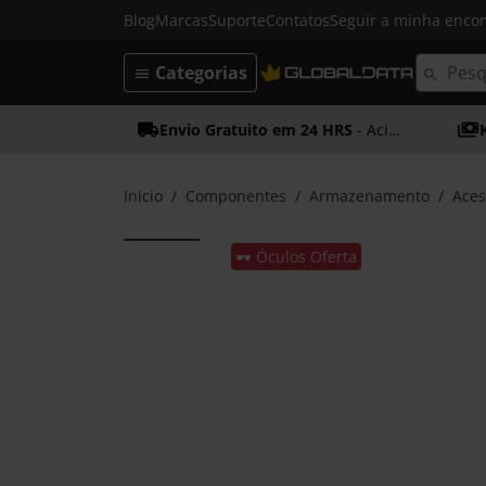
Blog
Marcas
Suporte
Contatos
Seguir a minha enc
Categorias
Envio Gratuito em 24 HRS
- Acima dos 50€
Início
Componentes
Armazenamento
Aces
🕶️ Óculos Oferta