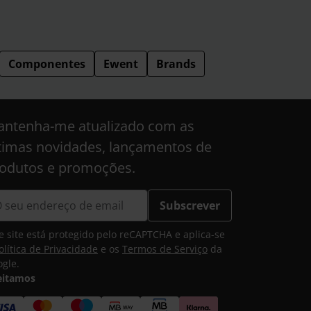
Componentes
Ewent
Brands
ntenha-me atualizado com as
timas novidades, lançamentos de
odutos e promoções.
Subscrever
e site está protegido pelo reCAPTCHA e aplica-se
olítica de Privacidade
e os
Termos de Serviço
da
gle.
eitamos