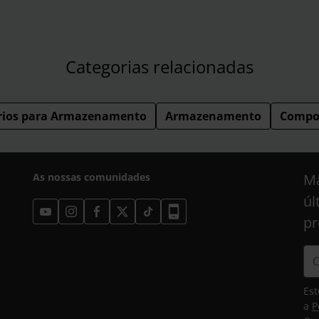
Categorias relacionadas
rios para Armazenamento
Armazenamento
Compo
As nossas comunidades
Ma
úl
pr
Est
a
P