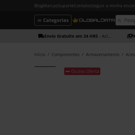
Blog
Marcas
Suporte
Contatos
Seguir a minha enc
Categorias
Envio Gratuito em 24 HRS
- Acima dos 50€
Início
Componentes
Armazenamento
Aces
🕶️ Óculos Oferta