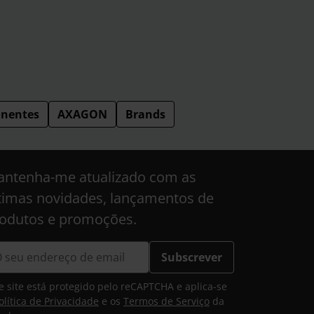
nentes
AXAGON
Brands
ntenha-me atualizado com as
timas novidades, lançamentos de
odutos e promoções.
Subscrever
e site está protegido pelo reCAPTCHA e aplica-se
olítica de Privacidade
e os
Termos de Serviço
da