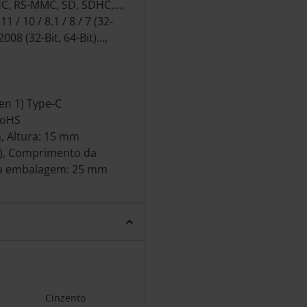
, RS-MMC, SD, SDHC,...,
/ 10 / 8.1 / 8 / 7 (32-
08 (32-Bit, 64-Bit)...,
Gen 1) Type-C
RoHS
, Altura: 15 mm
s), Comprimento da
a embalagem: 25 mm
Cinzento