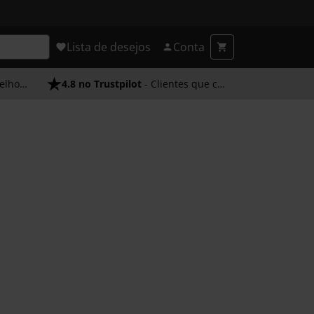
Lista de desejos
Conta
endimento
4.8 no Trustpilot
- Clientes que confiam em nós