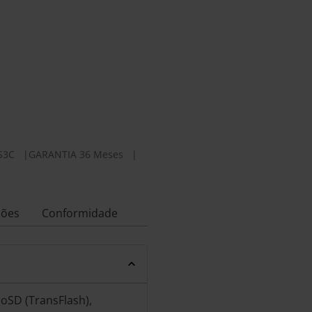
S3C
|
GARANTIA 36 Meses
|
ções
Conformidade
oSD (TransFlash),