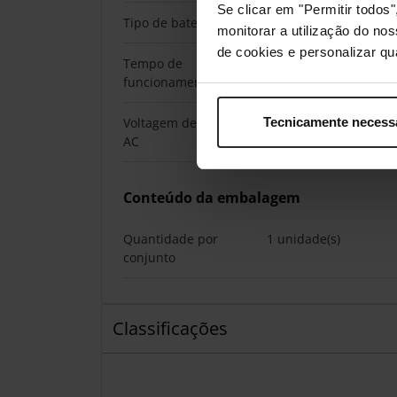
Se clicar em "Permitir todo
Tipo de bateria
Bateria incorporada
monitorar a utilização do no
de cookies e personalizar qu
Tempo de
60 min
funcionamento
Voltagem de entrada
100-240 V
Tecnicamente necess
AC
Conteúdo da embalagem
Quantidade por
1 unidade(s)
conjunto
Classificações