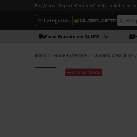
Blog
Marcas
Suporte
Contatos
Seguir a minha enc
Categorias
Envio Gratuito em 24 HRS
- Acima dos 50€
Início
Saúde e Lifestyle
Cuidado Masculino
🕶️ Óculos Oferta