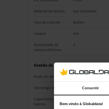
Material da lâmina
Aço inoxidável
Tipo de controlo
Botões
Lavável
Sim
Quantidade de
3
cabeças/lâminas
Gestão de energia
Fonte de alimentação
Bateria
Tecnologia da bateria
Ião-lítio
Consentir
Capacidade da
500 mAh
bateria
Bem-vindo à Globaldata!