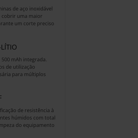
minas de aço inoxidável
 cobrir uma maior
arante um corte preciso
LÍTIO
e 500 mAh integrada.
s de utilização
sária para múltiplos
F
ficação de resistência à
entes húmidos com total
 limpeza do equipamento