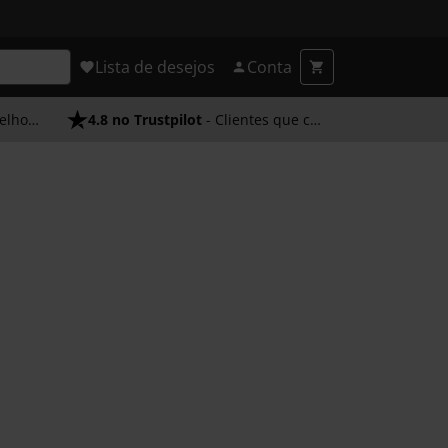
Lista de desejos
Conta
endimento
4.8 no Trustpilot
- Clientes que confiam em nós