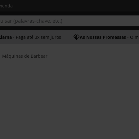
omenda
Klarna
- Paga até 3x sem juros
As Nossas Promessas
- O melhor at
Máquinas de Barbear