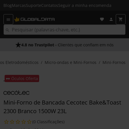
Blog
Marcas
Suporte
Contatos
Seguir a minha encomenda
4.8 no Trustpilot
- Clientes que confiam em nós
os Eletrodomésticos
Micro-ondas e Mini-Fornos
Mini-Fornos
🕶️ Óculos Oferta
Mini-Forno de Bancada Cecotec Bake&Toast
2300 Branco 1500W 23L
(0 Classificações)