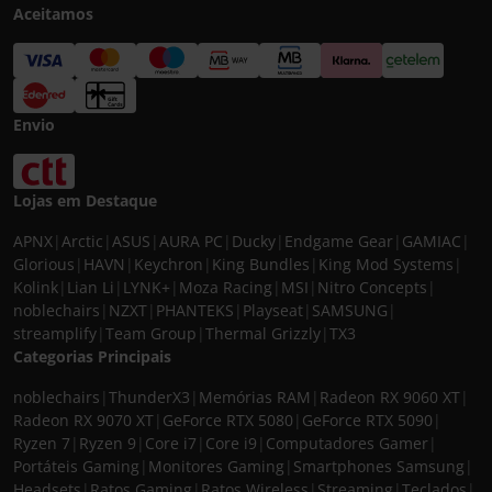
Aceitamos
Envio
Lojas em Destaque
APNX
|
Arctic
|
ASUS
|
AURA PC
|
Ducky
|
Endgame Gear
|
GAMIAC
|
Glorious
|
HAVN
|
Keychron
|
King Bundles
|
King Mod Systems
|
Kolink
|
Lian Li
|
LYNK+
|
Moza Racing
|
MSI
|
Nitro Concepts
|
noblechairs
|
NZXT
|
PHANTEKS
|
Playseat
|
SAMSUNG
|
streamplify
|
Team Group
|
Thermal Grizzly
|
TX3
Categorias Principais
noblechairs
|
ThunderX3
|
Memórias RAM
|
Radeon RX 9060 XT
|
Radeon RX 9070 XT
|
GeForce RTX 5080
|
GeForce RTX 5090
|
Ryzen 7
|
Ryzen 9
|
Core i7
|
Core i9
|
Computadores Gamer
|
Portáteis Gaming
|
Monitores Gaming
|
Smartphones Samsung
|
Headsets
|
Ratos Gaming
|
Ratos Wireless
|
Streaming
|
Teclados
|