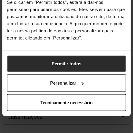
Se clicar em "Permitir todos", estará a dar-nos
Cozinha a vapor
Não
permissão para usarmos cookies. Eles servem para que
possamos monitorar a utilização do nosso site, de forma
Cozinha convencional
Não
a melhorar a sua experiência. A qualquer momento pode
ler a nossa política de cookies e personalizar quais
Função de descongelamento
Não
permite, clicando em "Personalizar".
Função de re-aquecimento
Não
Funcionalidade manter quente
Não
Permitir todos
Gestão de energia
Personalizar
Potência do forno
1500 W
Tecnicamente necessário
Classificações