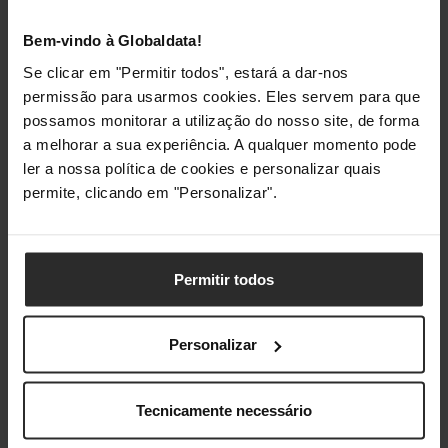
Gestão de energia
Bem-vindo à Globaldata!
Fonte de alimentação
AC
Se clicar em "Permitir todos", estará a dar-nos
permissão para usarmos cookies. Eles servem para que
Potência
1400 W
possamos monitorar a utilização do nosso site, de forma
a melhorar a sua experiência. A qualquer momento pode
Voltagem de entrada AC
220 - 40 V
ler a nossa política de cookies e personalizar quais
permite, clicando em "Personalizar".
Frequência de entrada AC
50/60 Hz
Conteúdo da embalagem
Permitir todos
Mala de transporte
Sim
Personalizar
Manual
Sim
Bico concentrador
Sim
Tecnicamente necessário
Bico difusor
Sim