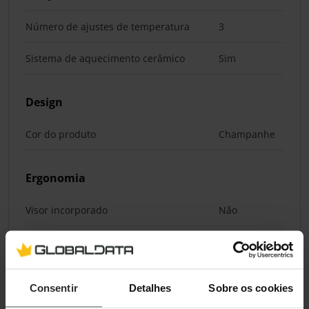
Número de ajustes de temperatura
3
Sistema de aquecimento cerâmico
Sim
Design
Cor do produto
Champanhe
Ergonomia
Visor incorporado
Não
Comprimento do fio
1,8 m
Cabo rotativo
Sim
Consentir
Detalhes
Sobre os cookies