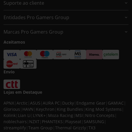
Suporte ao cliente
Entidades Pro Gamers Group
Marcas Pro Gamers Group
Aceitamos
Envio
Lojas em Destaque
APNX
|
Arctic
|
ASUS
|
AURA PC
|
Ducky
|
Endgame Gear
|
GAMIAC
|
Glorious
|
HAVN
|
Keychron
|
King Bundles
|
King Mod Systems
|
Kolink
|
Lian Li
|
LYNK+
|
Moza Racing
|
MSI
|
Nitro Concepts
|
noblechairs
|
NZXT
|
PHANTEKS
|
Playseat
|
SAMSUNG
|
streamplify
|
Team Group
|
Thermal Grizzly
|
TX3