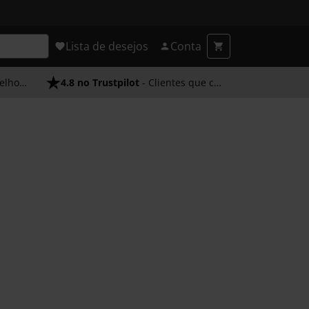
Lista de desejos
Conta
endimento
4.8 no Trustpilot
- Clientes que confiam em nós