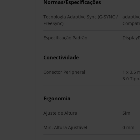
Normas/Especificações
Tecnologia Adaptive Sync (G-SYNC /
adaptiv
FreeSync)
Compati
Especificação Padrão
DisplayP
Conectividade
Conector Peripheral
1 x 3,5 
3.0 Tipo
Ergonomia
Ajuste de Altura
Sim
Min. Altura Ajustável
0 mm