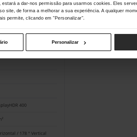
s", estará a dar-nos permissão para usarmos cookies. Eles ser
sso site, de forma a melhorar a sua experiência. A qualquer mome
ais permite, clicando em "Personalizar".
MPRT), 1 ms (grey-to-grey)
ário
Personalizar
splayHDR 400
m²
rizontal / 178 ° Vertical