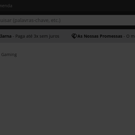
omenda
Klarna
- Paga até 3x sem juros
As Nossas Promessas
- O melhor at
s Gaming