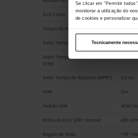
Relação de Contraste (Estático)
1.000:1
Se clicar em "Permitir todo
monitorar a utilização do no
Ecrã Curvo
Não
de cookies e personalizar qu
Tempo de Resposta do Ecrã
0.3 ms (
Exibir Tempo de Resposta
0,3 ms
Tecnicamente necess
Exibir Tempo de Resposta (Grey-to-
1 ms
Grey)
Exibir Tempo de Resposta (MPRT)
0,3 ms
HDR
Sim
Padrão HDR
VESA Di
Brilho do Ecrã SDR / Normal
400 cd/
Ângulo de Visão
178 ° Ho