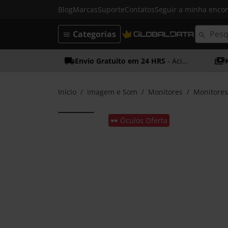
Blog
Marcas
Suporte
Contatos
Seguir a minha enc
Categorias
Envio Gratuito em 24 HRS
- Acima dos 50€
Início
Imagem e Som
Monitores
Monitore
🕶️ Óculos Oferta