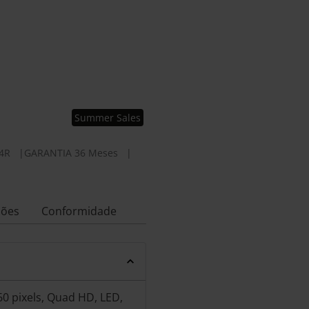
Summer Sales
4R
|
GARANTIA 36 Meses
|
ções
Conformidade
60 pixels, Quad HD, LED,