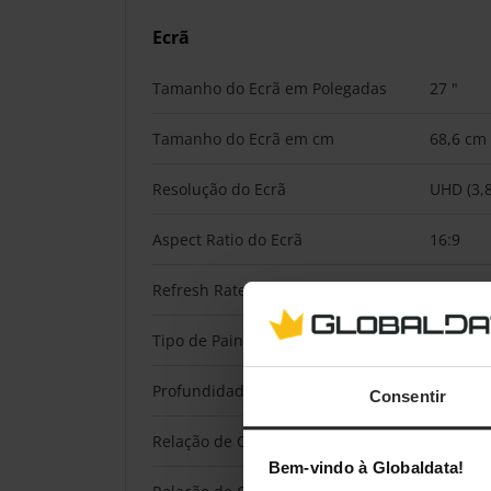
Ecrã
Tamanho do Ecrã em Polegadas
27 "
Tamanho do Ecrã em cm
68,6 cm
Resolução do Ecrã
UHD (3,8
Aspect Ratio do Ecrã
16:9
Refresh Rate do ecrã
160 Hz
Tipo de Painel de Ecrã
IPS
Profundidade da Cor
máx. 1,0
Consentir
Relação de Contraste (Dinâmico)
80.000.0
Bem-vindo à Globaldata!