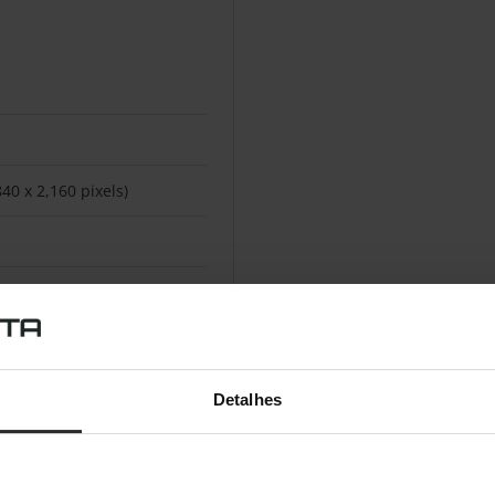
40 x 2,160 pixels)
7 bilhão de cores (10 bits)
Detalhes
00:1