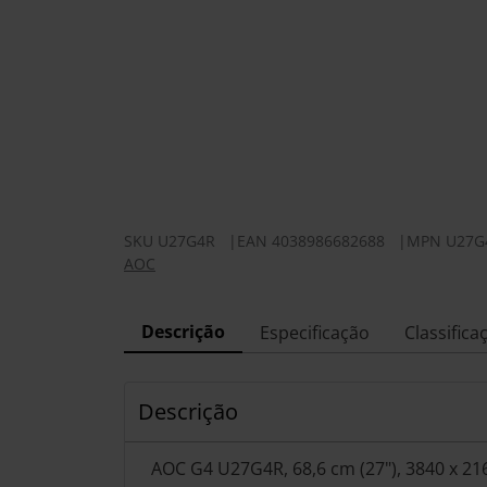
SKU
U27G4R
|
EAN
4038986682688
|
MPN
U27G
AOC
Descrição
Especificação
Classifica
Descrição
AOC G4 U27G4R, 68,6 cm (27"), 3840 x 21