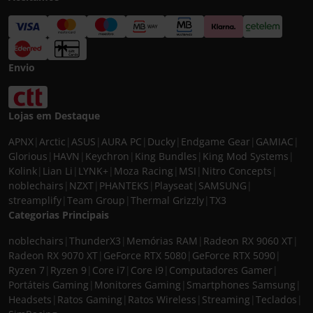
Envio
Lojas em Destaque
APNX
|
Arctic
|
ASUS
|
AURA PC
|
Ducky
|
Endgame Gear
|
GAMIAC
|
Glorious
|
HAVN
|
Keychron
|
King Bundles
|
King Mod Systems
|
Kolink
|
Lian Li
|
LYNK+
|
Moza Racing
|
MSI
|
Nitro Concepts
|
noblechairs
|
NZXT
|
PHANTEKS
|
Playseat
|
SAMSUNG
|
streamplify
|
Team Group
|
Thermal Grizzly
|
TX3
Categorias Principais
noblechairs
|
ThunderX3
|
Memórias RAM
|
Radeon RX 9060 XT
|
Radeon RX 9070 XT
|
GeForce RTX 5080
|
GeForce RTX 5090
|
Ryzen 7
|
Ryzen 9
|
Core i7
|
Core i9
|
Computadores Gamer
|
Portáteis Gaming
|
Monitores Gaming
|
Smartphones Samsung
|
Headsets
|
Ratos Gaming
|
Ratos Wireless
|
Streaming
|
Teclados
|