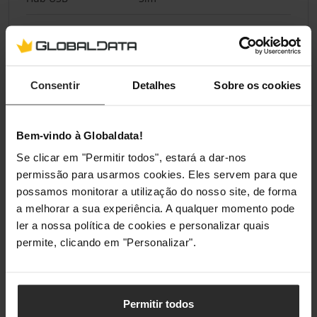
Conectividade
Conector Peripheral
1 x 3,5 mm Jack 3-Pole, TRS, 1 x
Consentir
Detalhes
Sobre os cookies
USB 3.0 Tipo-B, 2 x USB 3.2
Tipo-A
Bem-vindo à Globaldata!
Ergonomia
Se clicar em "Permitir todos", estará a dar-nos
permissão para usarmos cookies. Eles servem para que
Ajuste de Altura
Sim
possamos monitorar a utilização do nosso site, de forma
a melhorar a sua experiência. A qualquer momento pode
Pivô
Sim
ler a nossa política de cookies e personalizar quais
permite, clicando em "Personalizar".
Montagem
Padrão VESA
100 x 100 mm
Permitir todos