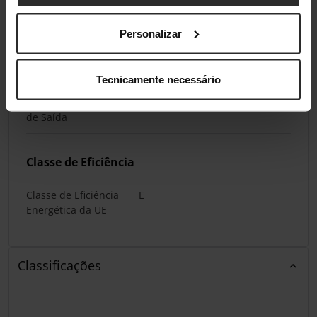
Colunas
Personalizar
Colunas
Sim
Tecnicamente necessário
Quantidade de
2 x 2 watt
Colunas e Potência
de Saída
Classe de Eficiência
Classe de Eficiência
E
Energética da UE
Classificações