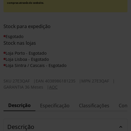
compras através do website.
Stock para expedição
Esgotado
Stock nas lojas
Loja Porto - Esgotado
Loja Lisboa - Esgotado
Loja Sintra / Cascais - Esgotado
SKU
27E3QAF
|
EAN
4038986181235
|
MPN
27E3QAF
|
GARANTIA 36 Meses
|
AOC
Descrição
Especificação
Classificações
Conf
Descrição