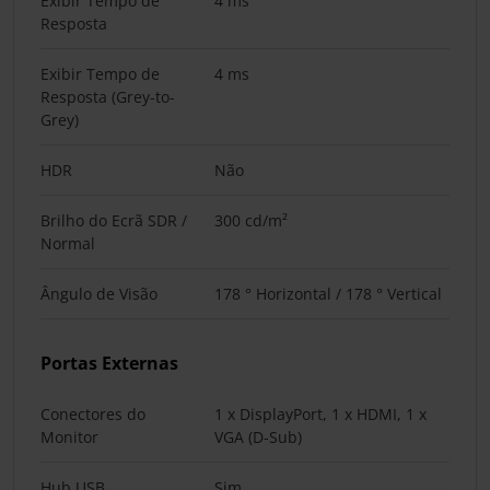
Exibir Tempo de
4 ms
Resposta
Exibir Tempo de
4 ms
Resposta (Grey-to-
Grey)
HDR
Não
Brilho do Ecrã SDR /
300 cd/m²
Normal
Ângulo de Visão
178 ° Horizontal / 178 ° Vertical
Portas Externas
Conectores do
1 x DisplayPort, 1 x HDMI, 1 x
Monitor
VGA (D-Sub)
Hub USB
Sim