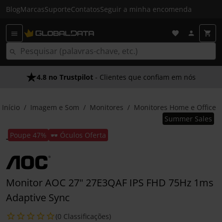
Blog
Marcas
Suporte
Contatos
Seguir a minha encomenda
4.8 no Trustpilot
- Clientes que confiam em nós
Início
Imagem e Som
Monitores
Monitores Home e Office
Summer Sales
Poupe 47%
🕶️ Óculos Oferta
Monitor AOC 27" 27E3QAF IPS FHD 75Hz 1ms
Adaptive Sync
(0 Classificações)