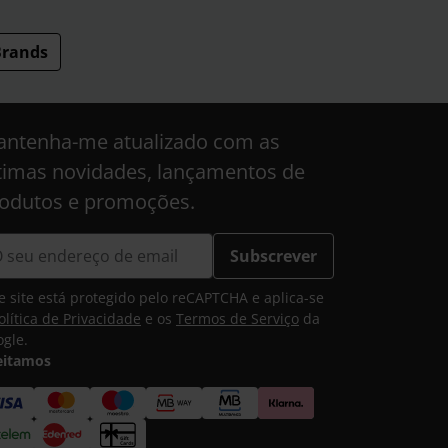
rands
ntenha-me atualizado com as
timas novidades, lançamentos de
odutos e promoções.
Subscrever
e site está protegido pelo reCAPTCHA e aplica-se
olítica de Privacidade
e os
Termos de Serviço
da
gle.
eitamos