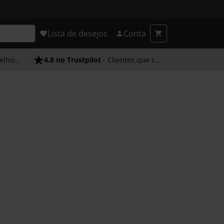
Lista de desejos
Conta
endimento
4.8 no Trustpilot
- Clientes que confiam em nós