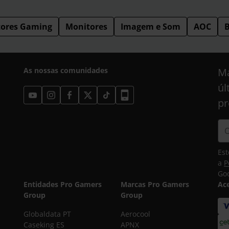
ores Gaming
Monitores
Imagem e Som
AOC
B
As nossas comunidades
Ma
úl
pr
Est
a
P
Goo
Entidades Pro Gamers
Marcas Pro Gamers
Ac
Group
Group
Globaldata PT
Aerocool
Caseking ES
APNX