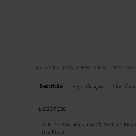
SKU
27B36X
|
EAN
4038986183086
|
MPN
27B36
Descrição
Especificação
Classifica
Descrição
AOC 27B36X, 68,6 cm (27"), 1920 x 1080 pix
ms, Preto