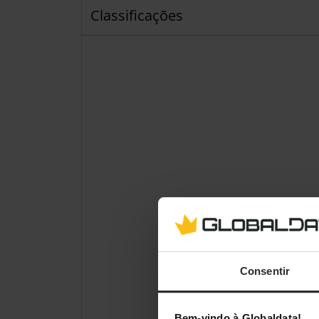
Classificações
Consentir
Bem-vindo à Globaldata!