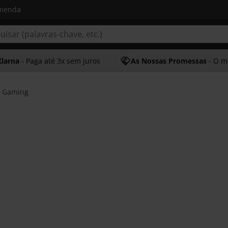
omenda
Klarna
- Paga até 3x sem juros
As Nossas Promessas
- O melhor at
s Gaming