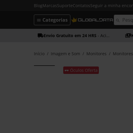
Blog
Marcas
Suporte
Contatos
Seguir a minha enc
Categorias
Envio Gratuito em 24 HRS
- Acima dos 50€
Início
Imagem e Som
Monitores
Monitore
🕶️ Óculos Oferta