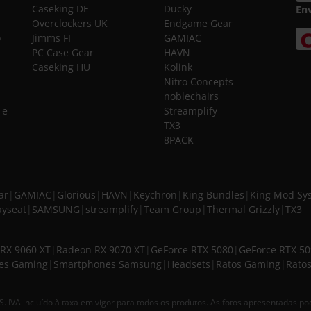
Caseking DE
Ducky
En
Overclockers UK
Endgame Gear
o
Jimms FI
GAMIAC
PC Case Gear
HAVN
Caseking HU
Kolink
Nitro Concepts
noblechairs
 e
Streamplify
TX3
8PACK
ar
|
GAMIAC
|
Glorious
|
HAVN
|
Keychron
|
King Bundles
|
King Mod Sy
ayseat
|
SAMSUNG
|
streamplify
|
Team Group
|
Thermal Grizzly
|
TX3
RX 9060 XT
|
Radeon RX 9070 XT
|
GeForce RTX 5080
|
GeForce RTX 5
es Gaming
|
Smartphones Samsung
|
Headsets
|
Ratos Gaming
|
Ratos
VA incluído à taxa em vigor para todos os produtos. As fotos apresentadas p