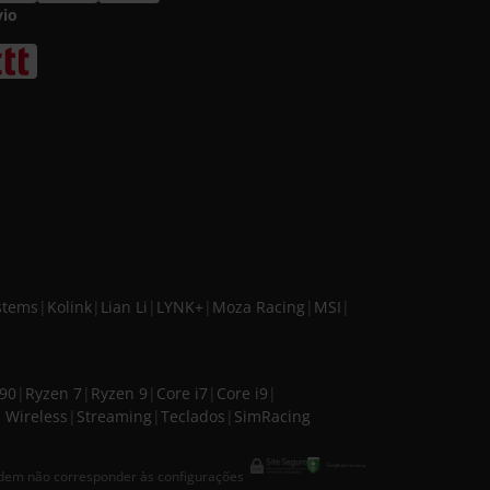
vio
stems
|
Kolink
|
Lian Li
|
LYNK+
|
Moza Racing
|
MSI
|
090
|
Ryzen 7
|
Ryzen 9
|
Core i7
|
Core i9
|
 Wireless
|
Streaming
|
Teclados
|
SimRacing
odem não corresponder às configurações