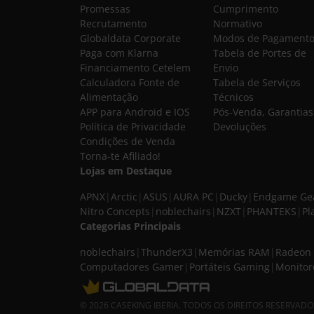
Promessas
Cumprimento
Recrutamento
Normativo
Globaldata Corporate
Modos de Pagament
Paga com Klarna
Tabela de Portes de
Financiamento Cetelem
Envio
Calculadora Fonte de
Tabela de Serviços
Alimentação
Técnicos
APP para Android e IOS
Pós-Venda, Garantias
Política de Privacidade
Devoluções
Condições de Venda
Torna-te Afiliado!
Lojas em Destaque
APNX
|
Arctic
|
ASUS
|
AURA PC
|
Ducky
|
Endgame Ge
Nitro Concepts
|
noblechairs
|
NZXT
|
PHANTEKS
|
Pl
Categorias Principais
noblechairs
|
ThunderX3
|
Memórias RAM
|
Radeon 
Computadores Gamer
|
Portáteis Gaming
|
Monitor
© 2026 CASEKING IBERIA. TODOS OS DIREITOS RESERVADOS. I