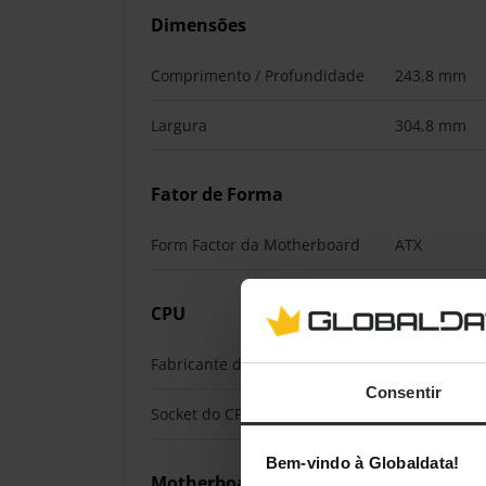
Dimensões
Comprimento / Profundidade
243,8 mm
Largura
304,8 mm
Fator de Forma
Form Factor da Motherboard
ATX
CPU
Fabricante do CPU
Intel
Consentir
Socket do CPU
1851
Bem-vindo à Globaldata!
Motherboard