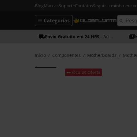
Blog
Marcas
Suporte
Contatos
Seguir a minha enc
Categorias
Envio Gratuito em 24 HRS
- Acima dos 50€
Início
Componentes
Motherboards
Mother
🕶️ Óculos Oferta