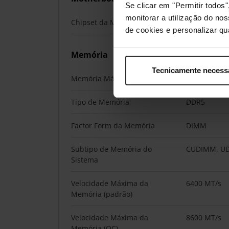
Se clicar em "Permitir todo
monitorar a utilização do no
Chipset da Motherboard
Intel B860
de cookies e personalizar qu
Memória
Tecnicamente necess
Memória Máxima
256 GB
Tipo de Memória
DDR5
Factor Form da Memória
DIMM
Subtipo de Memória do
CUDIMM, U
Sistema
Velocidade Máxima da
6400 MT/s
Memória (padrão)
Velocidade Máxima da
8600 MT/s
Memória (OC)