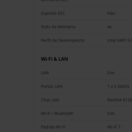
Suporte EEC
Não
Slots de Memória
4x
Perfil de Desempenho
Intel XMP 3.
Wi-Fi & LAN
LAN
Sim
Portas LAN
1 x 5 Gbit/s
Chip LAN
Realtek 812
Wi-Fi / Bluetooth
Sim
Padrão Wi-Fi
Wi-Fi 7