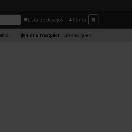
Lista de desejos
Conta
endimento
4.8 no Trustpilot
- Clientes que confiam em nós