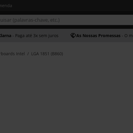
omenda
Klarna
- Paga até 3x sem juros
As Nossas Promessas
- O melhor at
boards Intel
LGA 1851 (B860)