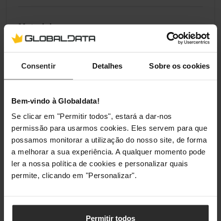
Materiais
Materiais
Alumínio, Cobre
Consentir
Detalhes
Sobre os cookies
Iluminação
Bem-vindo à Globaldata!
Iluminação / RGB
Sim
Se clicar em "Permitir todos", estará a dar-nos
Cor de Iluminação
Rgb
permissão para usarmos cookies. Eles servem para que
possamos monitorar a utilização do nosso site, de forma
Compatibilidade da
nenhum (controlador
a melhorar a sua experiência. A qualquer momento pode
Iluminação
próprio)
ler a nossa política de cookies e personalizar quais
permite, clicando em "Personalizar".
Classificações
Permitir todos