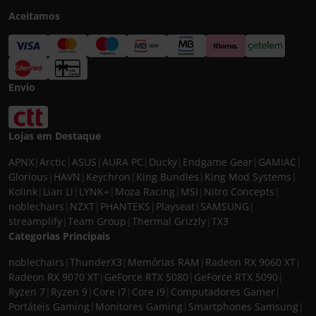
Aceitamos
Envio
Lojas em Destaque
APNX
|
Arctic
|
ASUS
|
AURA PC
|
Ducky
|
Endgame Gear
|
GAMIAC
|
Glorious
|
HAVN
|
Keychron
|
King Bundles
|
King Mod Systems
|
Kolink
|
Lian Li
|
LYNK+
|
Moza Racing
|
MSI
|
Nitro Concepts
|
noblechairs
|
NZXT
|
PHANTEKS
|
Playseat
|
SAMSUNG
|
streamplify
|
Team Group
|
Thermal Grizzly
|
TX3
Categorias Principais
noblechairs
|
ThunderX3
|
Memórias RAM
|
Radeon RX 9060 XT
|
Radeon RX 9070 XT
|
GeForce RTX 5080
|
GeForce RTX 5090
|
Ryzen 7
|
Ryzen 9
|
Core i7
|
Core i9
|
Computadores Gamer
|
Portáteis Gaming
|
Monitores Gaming
|
Smartphones Samsung
|