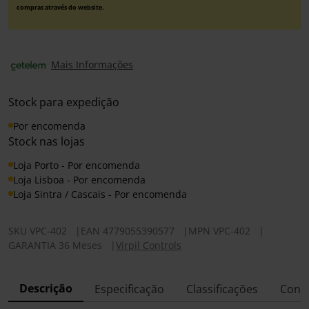
compras através do website.
Mais Informações
Stock para expedição
Por encomenda
Stock nas lojas
Loja Porto - Por encomenda
Loja Lisboa - Por encomenda
Loja Sintra / Cascais - Por encomenda
SKU
VPC-402
|
EAN
4779055390577
|
MPN
VPC-402
|
GARANTIA 36 Meses
|
Virpil Controls
Descrição
Especificação
Classificações
Conf