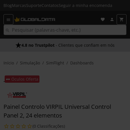
Blog
Marcas
Suporte
Contatos
Seguir a minha encomenda
4.8 no Trustpilot
- Clientes que confiam em nós
Início
Simulação
SimFlight
Dashboards
🕶️ Óculos Oferta
Painel Controlo VIRPIL Universal Control
Panel 2, 24 elementos
(0 Classificações)