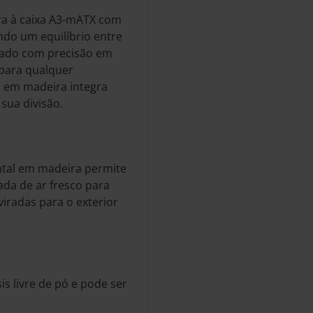
ra à caixa A3-mATX com
ando um equilíbrio entre
tado com precisão em
para qualquer
l em madeira integra
sua divisão.
ntal em madeira permite
ada de ar fresco para
iradas para o exterior
s livre de pó e pode ser