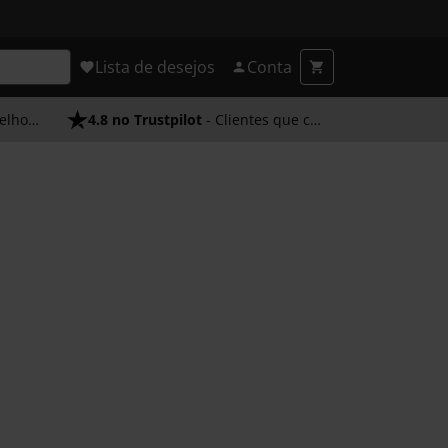
Lista de desejos
Conta
endimento
4.8 no Trustpilot
- Clientes que confiam em nós