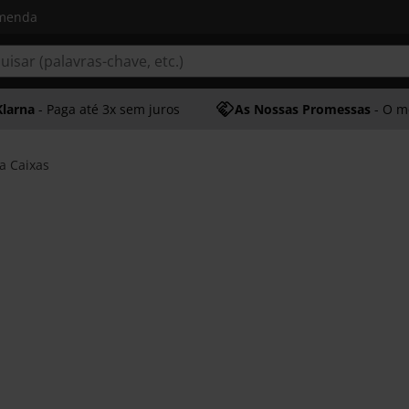
omenda
Klarna
- Paga até 3x sem juros
As Nossas Promessas
- O melhor at
a Caixas