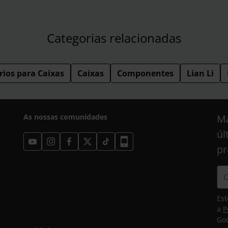
Categorias relacionadas
rios para Caixas
Caixas
Componentes
Lian Li
As nossas comunidades
Ma
úl
pr
Est
a
P
Goo