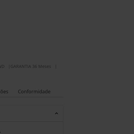
WD
|
GARANTIA 36 Meses
|
ções
Conformidade
A