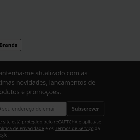
Brands
ntenha-me atualizado com as
timas novidades, lançamentos de
odutos e promoções.
Subscrever
e site está protegido pelo reCAPTCHA e aplica-se
olítica de Privacidade
e os
Termos de Serviço
da
gle.