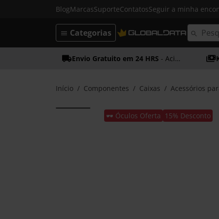
Blog
Marcas
Suporte
Contatos
Seguir a minha enc
Categorias
Envio Gratuito em 24 HRS
- Acima dos 50€
Início
Componentes
Caixas
Acessórios par
🕶️ Óculos Oferta
15% Desconto