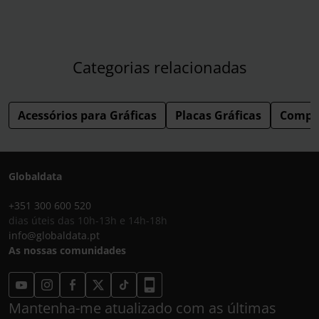
Categorias relacionadas
Acessórios para Gráficas
Placas Gráficas
Compo
Globaldata
+351 300 600 520
dias úteis das 10h-13h e 14h-18h
info@globaldata.pt
As nossas comunidades
Mantenha-me atualizado com as últimas