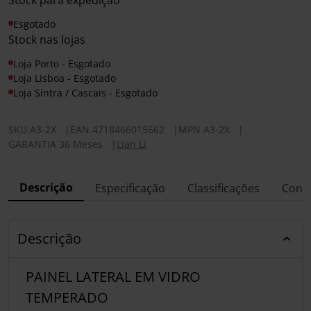
Stock para expedição
Esgotado
Stock nas lojas
Loja Porto - Esgotado
Loja Lisboa - Esgotado
Loja Sintra / Cascais - Esgotado
SKU
A3-2X
|
EAN
4718466015662
|
MPN
A3-2X
|
GARANTIA 36 Meses
|
Lian Li
Descrição
Especificação
Classificações
Conf
Descrição
PAINEL LATERAL EM VIDRO
TEMPERADO