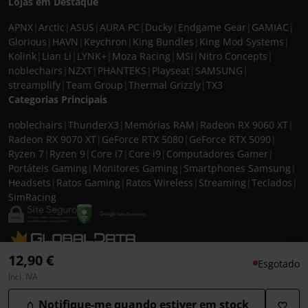
Lojas em Destaque
APNX
|
Arctic
|
ASUS
|
AURA PC
|
Ducky
|
Endgame Gear
|
GAMIAC
|
Glorious
|
HAVN
|
Keychron
|
King Bundles
|
King Mod Systems
|
Kolink
|
Lian Li
|
LYNK+
|
Moza Racing
|
MSI
|
Nitro Concepts
|
noblechairs
|
NZXT
|
PHANTEKS
|
Playseat
|
SAMSUNG
|
streamplify
|
Team Group
|
Thermal Grizzly
|
TX3
Categorias Principais
noblechairs
|
ThunderX3
|
Memórias RAM
|
Radeon RX 9060 XT
|
Radeon RX 9070 XT
|
GeForce RTX 5080
|
GeForce RTX 5090
|
Ryzen 7
|
Ryzen 9
|
Core i7
|
Core i9
|
Computadores Gamer
|
Portáteis Gaming
|
Monitores Gaming
|
Smartphones Samsung
|
Headsets
|
Ratos Gaming
|
Ratos Wireless
|
Streaming
|
Teclados
|
SimRacing
© 2026 CASEKING IBERIA. TODOS OS DIREITOS RESERVADOS. IVA incluído à
12,90 €
Esgotado
taxa em vigor para todos os produtos. As fotos apresentadas podem não
Incl. IVA
corresponder às configurações descritas. Preços e especificações sujeitos a
alteração sem aviso prévio. A caseking Iberia declina qualquer
Notifique-me quando estiver em stock
responsabilidade por eventuais erros publicados no site.