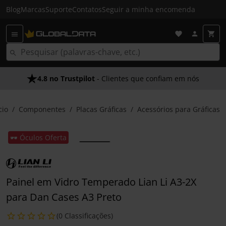
Blog
Marcas
Suporte
Contatos
Seguir a minha encomenda
4.8 no Trustpilot
- Clientes que confiam em nós
cio
Componentes
Placas Gráficas
Acessórios para Gráficas
🕶️ Óculos Oferta
Painel em Vidro Temperado Lian Li A3-2X
para Dan Cases A3 Preto
(0 Classificações)