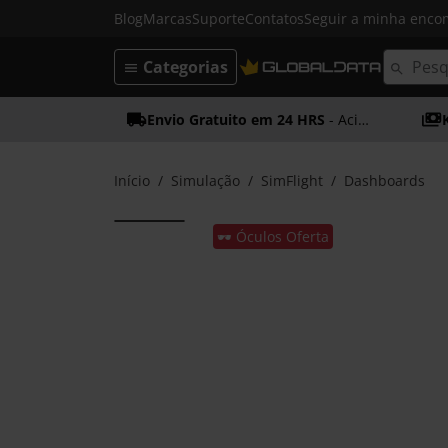
Blog
Marcas
Suporte
Contatos
Seguir a minha enc
Categorias
Envio Gratuito em 24 HRS
- Acima dos 50€
Início
Simulação
SimFlight
Dashboards
🕶️ Óculos Oferta