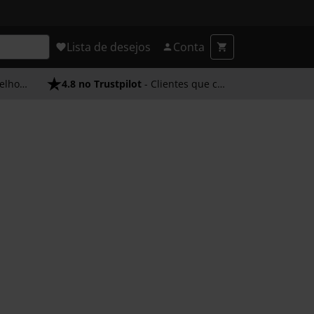
Lista de desejos
Conta
endimento
4.8 no Trustpilot
- Clientes que confiam em nós