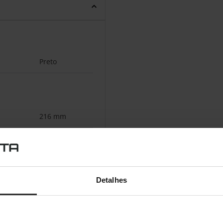
Preto
216 mm
166 mm
198 mm
Detalhes
PC