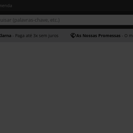
omenda
Klarna
- Paga até 3x sem juros
As Nossas Promessas
- O melhor at