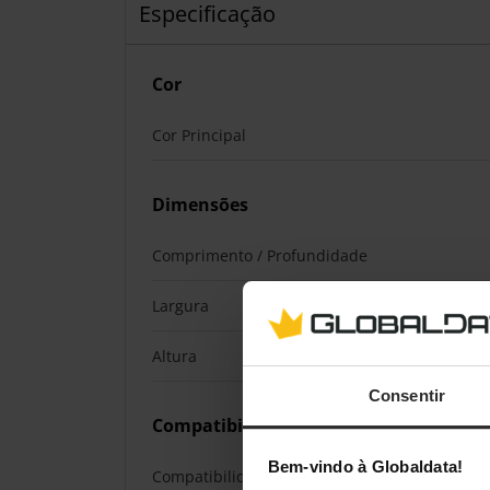
Especificação
Cor
Cor Principal
Dimensões
Comprimento / Profundidade
Largura
Altura
Consentir
Compatibilidade
Bem-vindo à Globaldata!
Compatibilidade da Plataforma