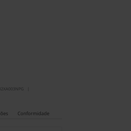
82XA003NPG
|
ções
Conformidade