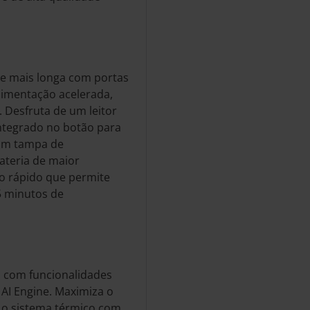
a e mais longa com portas
limentação acelerada,
. Desfruta de um leitor
integrado no botão para
com tampa de
ateria de maior
o rápido que permite
5 minutos de
 com funcionalidades
 AI Engine. Maximiza o
 o sistema térmico com