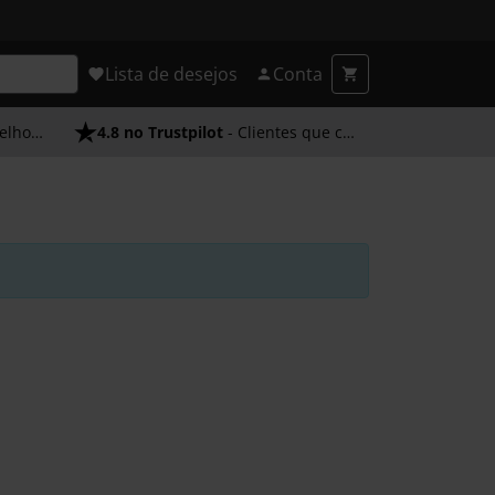
Lista de desejos
Conta
endimento
4.8 no Trustpilot
- Clientes que confiam em nós