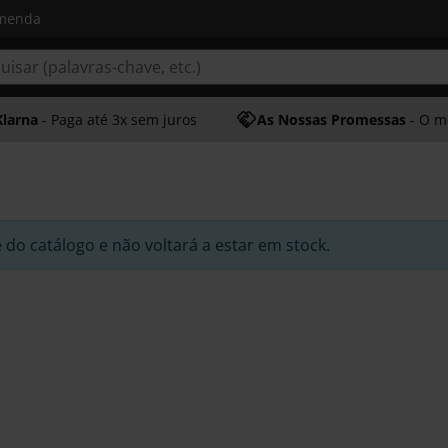
omenda
Klarna
- Paga até 3x sem juros
As Nossas Promessas
- O melhor at
e do catálogo e não voltará a estar em stock.