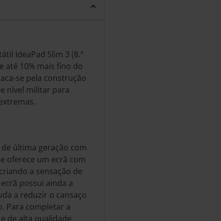
til IdeaPad Slim 3 (8.ª
 e até 10% mais fino do
staca-se pela construção
 nível militar para
extremas.
 de última geração com
 que oferece um ecrã com
 criando a sensação de
ecrã possui ainda a
juda a reduzir o cansaço
o. Para completar a
e de alta qualidade