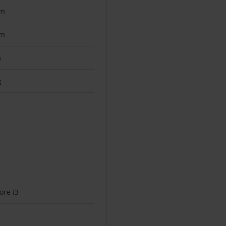
mm
mm
m
g
ore i3