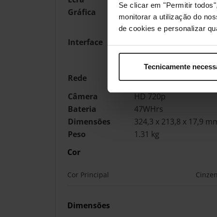
Se clicar em "Permitir todo
Gráfica
Intel® UHD integrada
monitorar a utilização do no
2x USB 3.2 de 1.ª Gen
de cookies e personalizar qu
1x USB-C® 3.2 Gen 1
Interface
1x HDMI® 1.4
1x leitor de cartão
Tecnicamente necess
Intel® Wi-Fi 6E
Rede
Bluetooth v5.2
Câmera
HD 720p
Bateria
47WHrs
Dimensões
324,3 x 213,8 x 17,9 m
Peso
1.31 kg
Cor
Cor Principal
Cinze
Dimensões