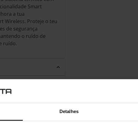
ncionalidade Smart
hora a tua
t Wireless. Proteje o teu
des de segurança
mantendo o ruído de
 ruído.
C / 8T, 1.8 / 3.8GHz,
PCIe® 4.0×4 NVMe®
Detalhes
N 250nits