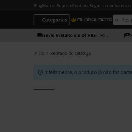
Blog
Marcas
Suporte
Contatos
Seguir a minha enc
Categorias
Envio Gratuito em 24 HRS
- Acima dos 50€
Início
Retirado do catálogo
Infelizmente, o produto já não faz part