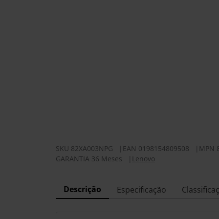
SKU
82XA003NPG
|
EAN
0198154809508
|
MPN
GARANTIA 36 Meses
|
Lenovo
Descrição
Especificação
Classifica