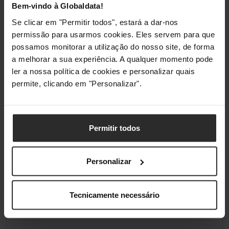
Bem-vindo à Globaldata!
Controlador de
canal duplo
Memória
Se clicar em "Permitir todos", estará a dar-nos
permissão para usarmos cookies. Eles servem para que
L1-Cache
512 kB
possamos monitorar a utilização do nosso site, de forma
a melhorar a sua experiência. A qualquer momento pode
L2-Cache
4 MB
ler a nossa política de cookies e personalizar quais
permite, clicando em "Personalizar".
L3-Cache
32 MB
TDP
105 W
Permitir todos
Incluído Cooler
Não
CPU
Personalizar
Embalagem do
caixa / varejo
CPU
Tecnicamente necessário
GPU Integrada
Não