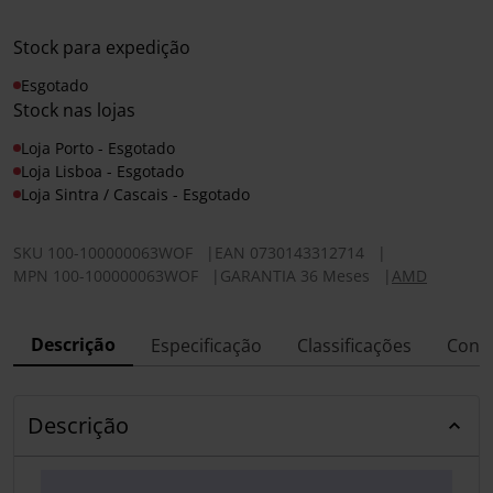
Stock para expedição
Esgotado
Stock nas lojas
Loja Porto - Esgotado
Loja Lisboa - Esgotado
Loja Sintra / Cascais - Esgotado
SKU
100-100000063WOF
|
EAN
0730143312714
|
MPN
100-100000063WOF
|
GARANTIA 36 Meses
|
AMD
Descrição
Especificação
Classificações
Conf
Descrição