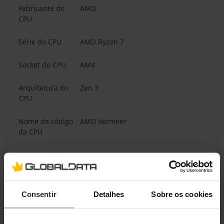
Fabricante do
AMD
CPU
Série do CPU
AMD Ryzen 7
Socket do CPU
AM4
Arquitetura do
Zen 3
CPU
Nome de código
AMD Vermeer
da CPU
Cores do CPU
8
Threads do CPU
16
Consentir
Detalhes
Sobre os cookies
Hyperthreading
Sim
/ Multithreading