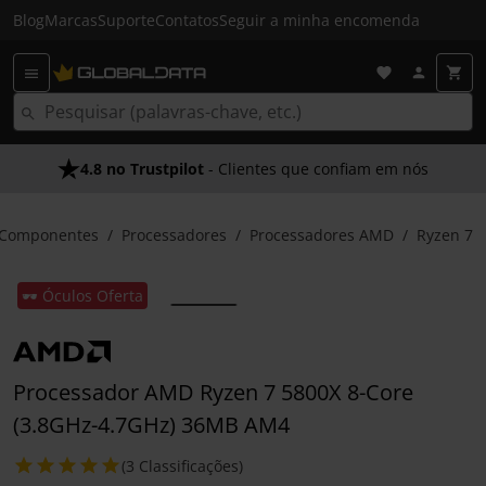
Blog
Marcas
Suporte
Contatos
Seguir a minha encomenda
4.8 no Trustpilot
- Clientes que confiam em nós
Componentes
Processadores
Processadores AMD
Ryzen 7
🕶️ Óculos Oferta
Processador AMD Ryzen 7 5800X 8-Core
(3.8GHz-4.7GHz) 36MB AM4
(3 Classificações)