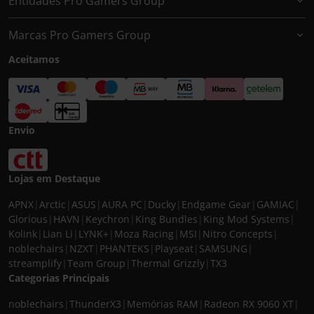
Entidades Pro Gamers Group
Marcas Pro Gamers Group
Aceitamos
Envio
Lojas em Destaque
APNX
|
Arctic
|
ASUS
|
AURA PC
|
Ducky
|
Endgame Gear
|
GAMIAC
|
Glorious
|
HAVN
|
Keychron
|
King Bundles
|
King Mod Systems
|
Kolink
|
Lian Li
|
LYNK+
|
Moza Racing
|
MSI
|
Nitro Concepts
|
noblechairs
|
NZXT
|
PHANTEKS
|
Playseat
|
SAMSUNG
|
streamplify
|
Team Group
|
Thermal Grizzly
|
TX3
Categorias Principais
noblechairs
|
ThunderX3
|
Memórias RAM
|
Radeon RX 9060 XT
|