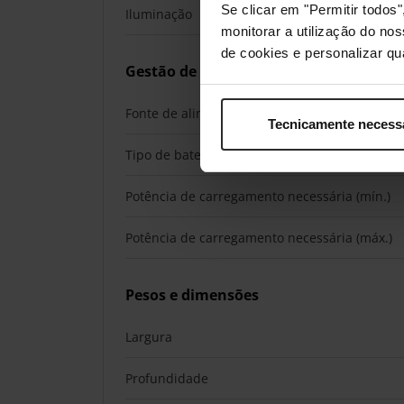
Se clicar em "Permitir todo
Iluminação
monitorar a utilização do no
de cookies e personalizar qu
Gestão de energia
Fonte de alimentação
Tecnicamente necess
Tipo de bateria
Potência de carregamento necessária (mín.)
Potência de carregamento necessária (máx.)
Pesos e dimensões
Largura
Profundidade