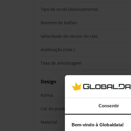
Tipo de scroll (deslocamento)
Número de botões
Velocidade do sensor do rato
Aceleração (máx.)
Taxa de amostragem
Design
Forma
Consentir
Cor do produto
Material
Bem-vindo à Globaldata!