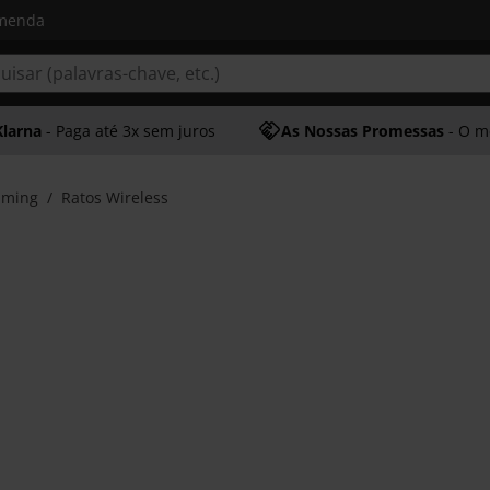
omenda
Klarna
- Paga até 3x sem juros
As Nossas Promessas
- O melhor at
aming
Ratos Wireless