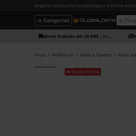
Blog
Marcas
Suporte
Contatos
Seguir a minha enc
Categorias
Envio Gratuito em 24 HRS
- Acima dos 50€
Início
Periféricos
Ratos e Tapetes
Ratos G
🕶️ Óculos Oferta