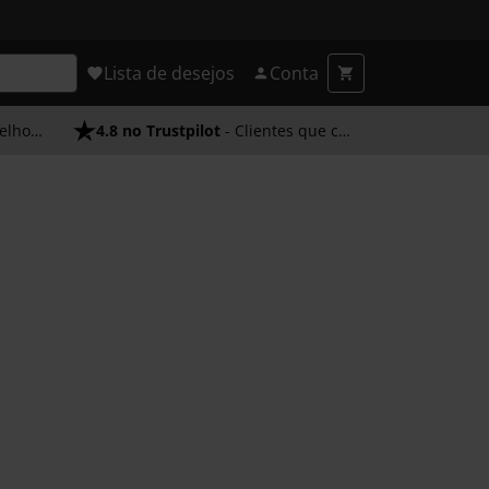
Lista de desejos
Conta
endimento
4.8 no Trustpilot
- Clientes que confiam em nós