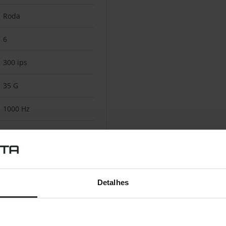
Roda
6
300 ips
35 G
1000 Hz
Ambidestro
Detalhes
Preto
Politetrafluoretileno (PTFE)