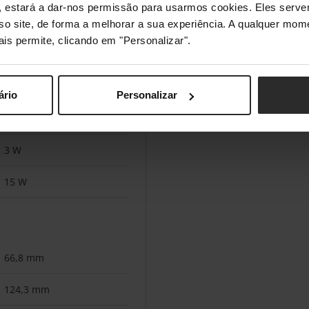
s", estará a dar-nos permissão para usarmos cookies. Eles ser
Sim
sso site, de forma a melhorar a sua experiência. A qualquer mome
ais permite, clicando em "Personalizar".
Baterias
ário
Personalizar
AAA
3 W
15 W
66,8 mm
124,3 mm