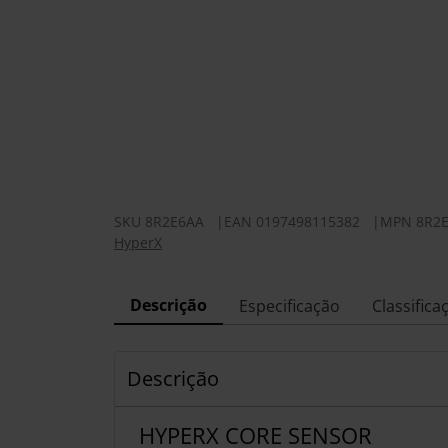
SKU
8R2E6AA
|
EAN
0197498115382
|
MPN
8R2
HyperX
Descrição
Especificação
Classifica
Descrição
HYPERX CORE SENSOR