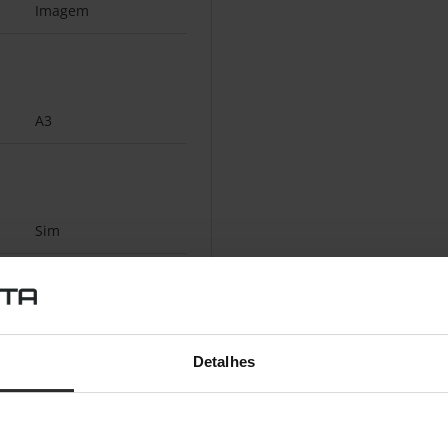
Imagem
A3
Sim
2.0
Detalhes
USB