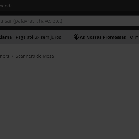
omenda
Klarna
- Paga até 3x sem juros
As Nossas Promessas
- O melhor at
ners
Scanners de Mesa