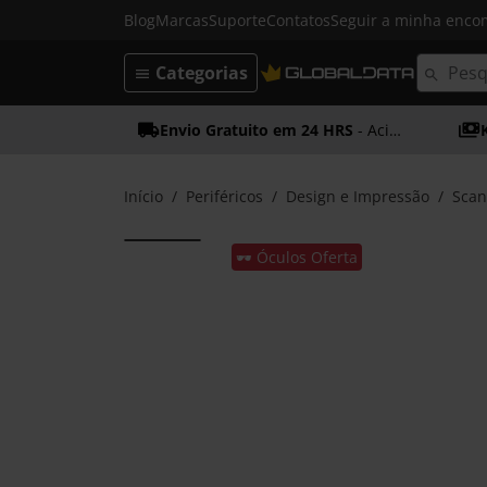
Blog
Marcas
Suporte
Contatos
Seguir a minha enc
Categorias
Envio Gratuito em 24 HRS
- Acima dos 50€
Início
Periféricos
Design e Impressão
Scan
🕶️ Óculos Oferta