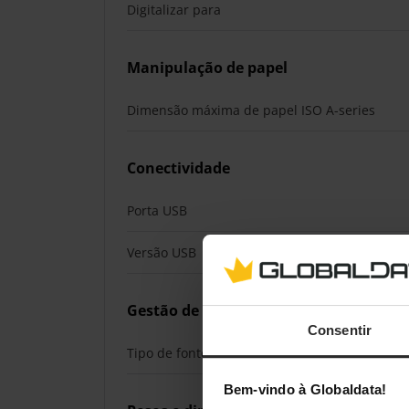
Digitalizar para
Manipulação de papel
Dimensão máxima de papel ISO A-series
Conectividade
Porta USB
Versão USB
Gestão de energia
Consentir
Tipo de fonte de alimentação
Bem-vindo à Globaldata!