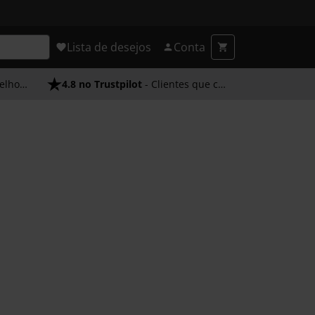
Lista de desejos
Conta
endimento
4.8 no Trustpilot
- Clientes que confiam em nós