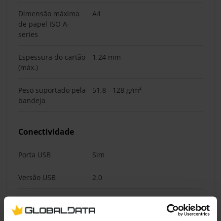
Dimensão máxima
A4
de papel ISO A-
series
Espessura do cartão
1,24 mm
(máx.)
Peso suportado pela
51,8 - 128 g/m²
bandeja
Conectividade
Porta USB
Sim
Versão USB
2.0
Tipo de conetor USB
USB Type-C