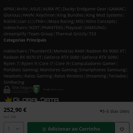
APNX
|
Arctic
|
ASUS
|
AURA PC
|
Ducky
|
Endgame Gear
|
GAMIAC
|
Glorious
|
HAVN
|
Keychron
|
King Bundles
|
King Mod Systems
|
Kolink
|
Lian Li
|
LYNK+
|
Moza Racing
|
MSI
|
Nitro Concepts
|
noblechairs
|
NZXT
|
PHANTEKS
|
Playseat
|
SAMSUNG
|
streamplify
|
Team Group
|
Thermal Grizzly
|
TX3
Categorias Principais
noblechairs
|
ThunderX3
|
Memórias RAM
|
Radeon RX 9060 XT
|
Radeon RX 9070 XT
|
GeForce RTX 5080
|
GeForce RTX 5090
|
Ryzen 7
|
Ryzen 9
|
Core i7
|
Core i9
|
Computadores Gamer
|
Portáteis Gaming
|
Monitores Gaming
|
Smartphones Samsung
|
Headsets
|
Ratos Gaming
|
Ratos Wireless
|
Streaming
|
Teclados
|
SimRacing
© 2026 CASEKING IBERIA. TODOS OS DIREITOS RESERVADOS. IVA incluído à
252,90 €
3–5 dias úteis
taxa em vigor para todos os produtos. As fotos apresentadas podem não
Incl. IVA
corresponder às configurações descritas. Preços e especificações sujeitos a
alteração sem aviso prévio. A caseking Iberia declina qualquer
Adicionar ao Carrinho
responsabilidade por eventuais erros publicados no site.