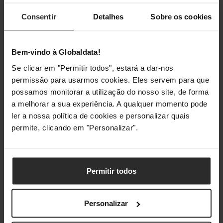
Gestão de energia
Consentir
Detalhes
Sobre os cookies
Tipo de fonte de
USB
alimentação
Bem-vindo à Globaldata!
Consumo de
11 W
Se clicar em "Permitir todos", estará a dar-nos
energia (típico)
permissão para usarmos cookies. Eles servem para que
possamos monitorar a utilização do nosso site, de forma
Consumo de
0,1 W
a melhorar a sua experiência. A qualquer momento pode
energia (desligado)
ler a nossa política de cookies e personalizar quais
permite, clicando em "Personalizar".
Pesos e dimensões
Largura
158 mm
Permitir todos
Profundidade
200 mm
Personalizar
Altura
369 mm