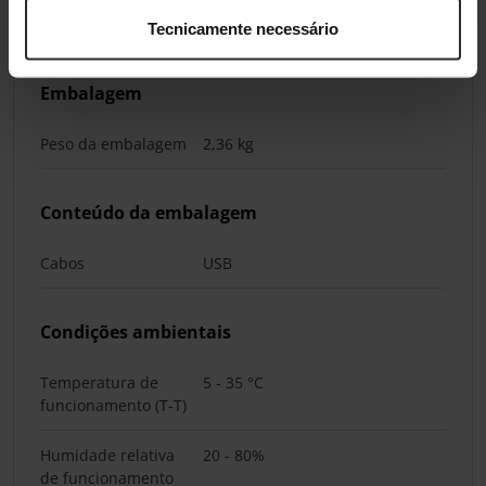
Peso
1,44 kg
Tecnicamente necessário
Embalagem
Peso da embalagem
2,36 kg
Conteúdo da embalagem
Cabos
USB
Condições ambientais
Temperatura de
5 - 35 °C
funcionamento (T-T)
Humidade relativa
20 - 80%
de funcionamento