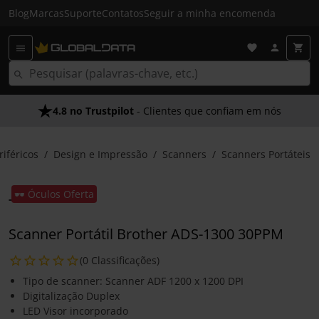
Blog
Marcas
Suporte
Contatos
Seguir a minha encomenda
4.8 no Trustpilot
- Clientes que confiam em nós
riféricos
Design e Impressão
Scanners
Scanners Portáteis
🕶️ Óculos Oferta
Scanner Portátil Brother ADS-1300 30PPM
(0 Classificações)
Tipo de scanner: Scanner ADF 1200 x 1200 DPI
Digitalização Duplex
LED Visor incorporado