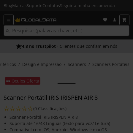
Blog
Marcas
Suporte
Contatos
Seguir a minha encomenda
4.8 no Trustpilot
- Clientes que confiam em nós
riféricos
Design e Impressão
Scanners
Scanners Portáteis
🕶️ Óculos Oferta
Scanner Portátil IRIS IRISPEN AIR 8
(0 Classificações)
Scanner Portátil IRIS IRISPEN AIR 8
Suporta até 16/48 Línguas (texto-para-voz/ Leitura)
Compatível com iOS, Android, Windows e macOS