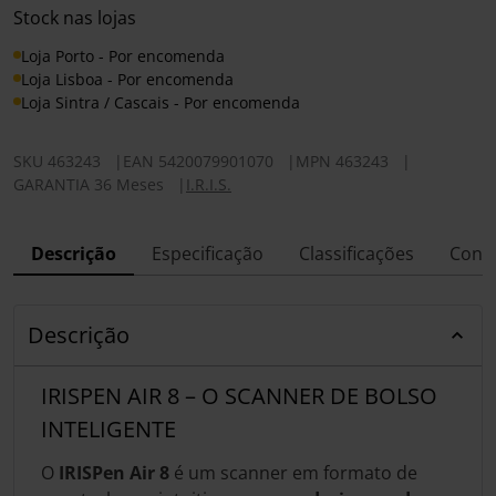
Stock nas lojas
Loja Porto - Por encomenda
Loja Lisboa - Por encomenda
Loja Sintra / Cascais - Por encomenda
SKU
463243
|
EAN
5420079901070
|
MPN
463243
|
GARANTIA 36 Meses
|
I.R.I.S.
Descrição
Especificação
Classificações
Conf
Descrição
IRISPEN AIR 8 – O SCANNER DE BOLSO
INTELIGENTE
O
IRISPen Air 8
é um scanner em formato de