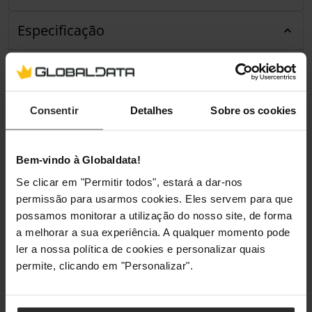
Especificação
Cor
Preto
Dimensões
15.6 x 4.3 x 1.4 cm
Memória Ram
2GB
Consentir
Detalhes
Sobre os cookies
32GB expansível com cartão
Armazenamento
SD (leitor de cartão SD
integrado)
Bem-vindo à Globaldata!
iOS, Android, Windows e
Compatibilidade
Se clicar em "Permitir todos", estará a dar-nos
macOS
permissão para usarmos cookies. Eles servem para que
Até 8 Horas de uso
Autonomia
possamos monitorar a utilização do nosso site, de forma
Stand-By - até 7 dias
a melhorar a sua experiência. A qualquer momento pode
Bateria
1500 mAh
ler a nossa política de cookies e personalizar quais
Ecrã
Lcd
permite, clicando em "Personalizar".
Peso
80g