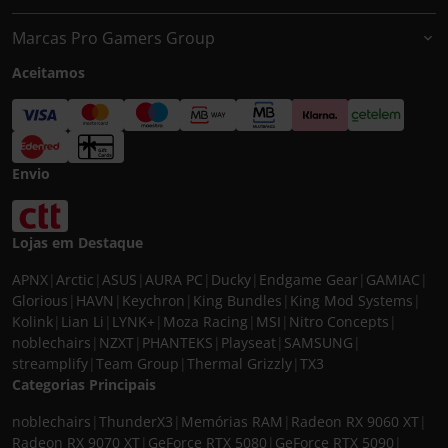
Marcas Pro Gamers Group
Aceitamos
Envio
Lojas em Destaque
APNX
|
Arctic
|
ASUS
|
AURA PC
|
Ducky
|
Endgame Gear
|
GAMIAC
|
Glorious
|
HAVN
|
Keychron
|
King Bundles
|
King Mod Systems
|
Kolink
|
Lian Li
|
LYNK+
|
Moza Racing
|
MSI
|
Nitro Concepts
|
noblechairs
|
NZXT
|
PHANTEKS
|
Playseat
|
SAMSUNG
|
streamplify
|
Team Group
|
Thermal Grizzly
|
TX3
Categorias Principais
noblechairs
|
ThunderX3
|
Memórias RAM
|
Radeon RX 9060 XT
|
Radeon RX 9070 XT
|
GeForce RTX 5080
|
GeForce RTX 5090
|