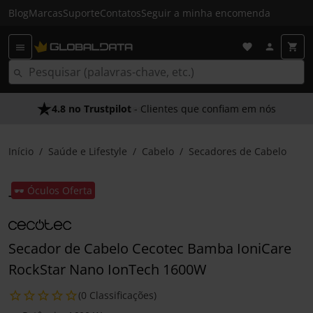
Blog
Marcas
Suporte
Contatos
Seguir a minha encomenda
4.8 no Trustpilot
- Clientes que confiam em nós
Início
Saúde e Lifestyle
Cabelo
Secadores de Cabelo
🕶️ Óculos Oferta
Secador de Cabelo Cecotec Bamba IoniCare
RockStar Nano IonTech 1600W
(0 Classificações)