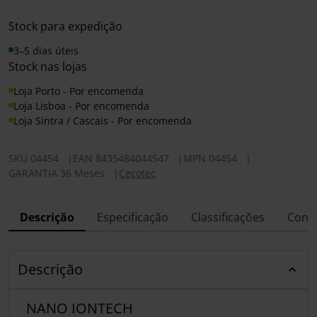
Stock para expedição
3–5 dias úteis
Stock nas lojas
Loja Porto - Por encomenda
Loja Lisboa - Por encomenda
Loja Sintra / Cascais - Por encomenda
SKU
04454
|
EAN
8435484044547
|
MPN
04454
|
GARANTIA 36 Meses
|
Cecotec
Descrição
Especificação
Classificações
Conf
Descrição
NANO IONTECH