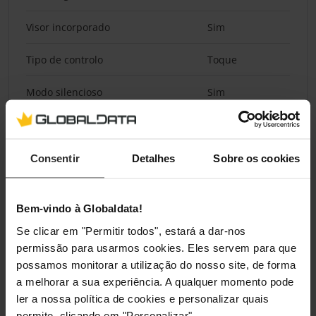
Visor incorporado
Sim
Tipo de controlo
Toque
Modo silencioso
Sim
Gestão de energia
Consentir
Detalhes
Sobre os cookies
Potência
1600 W
Bem-vindo à Globaldata!
Embalagem
Se clicar em "Permitir todos", estará a dar-nos
Quantidade por conjunto
1 unidade(s)
permissão para usarmos cookies. Eles servem para que
possamos monitorar a utilização do nosso site, de forma
a melhorar a sua experiência. A qualquer momento pode
Conteúdo da embalagem
ler a nossa política de cookies e personalizar quais
permite, clicando em "Personalizar".