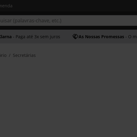
omenda
Klarna
- Paga até 3x sem juros
As Nossas Promessas
- O melhor at
rio
Secretárias