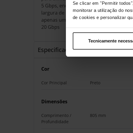
Se clicar em "Permitir todo
5 Gbps, enquanto as duas portas USB Ti
monitorar a utilização do no
largura de banda total de 20 Gbps. Se esti
de cookies e personalizar qu
apenas uma porta USB Tipo C, esta pode 
20 Gbps
Tecnicamente necess
Especificação
Cor
Cor Principal
Preto
Dimensões
Comprimento /
805 mm
Profundidade