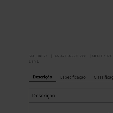
SKU
DK07X
|
EAN
4718466016881
|
MPN
DK07X
Lian Li
Descrição
Especificação
Classifica
Descrição