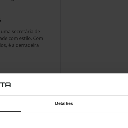
S
 uma secretária de
dade com estilo. Com
os, é a derradeira
 para cada sistema,
s portas e controlos de
Detalhes
 A e 2 USB Tipo C.
 Tipo C ligado à
os e um cabo SATA à PSU
 suporta velocidades até