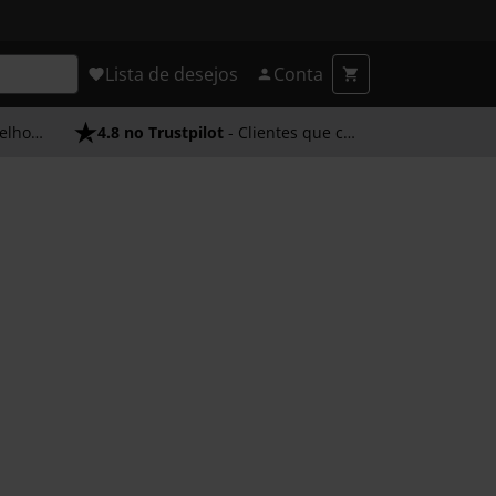
Lista de desejos
Conta
endimento
4.8 no Trustpilot
- Clientes que confiam em nós