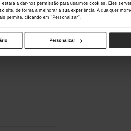
s", estará a dar-nos permissão para usarmos cookies. Eles ser
po C partilham uma
sso site, de forma a melhorar a sua experiência. A qualquer mome
ver a ser utilizada
ais permite, clicando em "Personalizar".
atingir velocidades até
ário
Personalizar