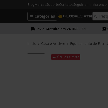
Blog
Marcas
Suporte
Contatos
Seguir a minha enc
Categorias
Envio Gratuito em 24 HRS
- Acima dos 50€
Início
Casa e Ar Livre
Equipamento de Escritó
🕶️ Óculos Oferta