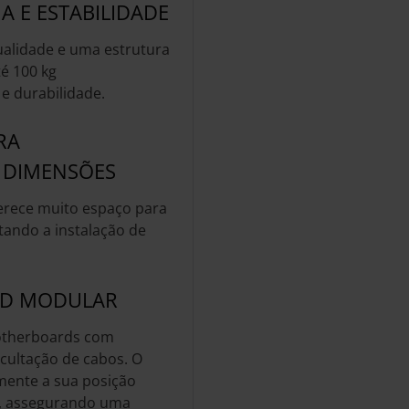
A E ESTABILIDADE
ualidade e uma estrutura
é 100 kg
e durabilidade.
RA
 DIMENSÕES
erece muito espaço para
itando a instalação de
RD MODULAR
motherboards com
ocultação de cabos. O
mente a sua posição
, assegurando uma