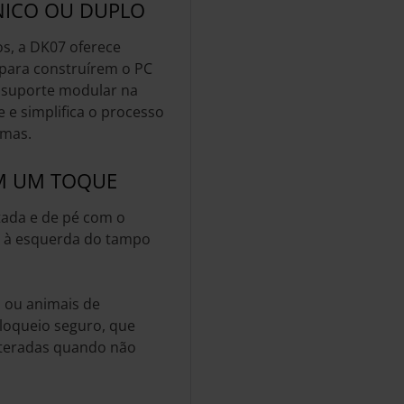
ÚNICO OU DUPLO
s, a DK07 oferece
 para construírem o PC
o suporte modular na
 e simplifica o processo
emas.
M UM TOQUE
tada e de pé com o
do à esquerda do tampo
s ou animais de
bloqueio seguro, que
lteradas quando não