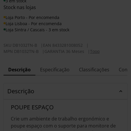
3 em stock
Stock nas lojas
Loja Porto - Por encomenda
Loja Lisboa - Por encomenda
Loja Sintra / Cascais - 3 em stock
SKU
DB1032TN-B
|
EAN
8433281008052
|
MPN
DB1032TN-B
|
GARANTIA 36 Meses
|
Tooq
Descrição
Especificação
Classificações
Conf
Descrição
POUPE ESPAÇO
Crie um ambiente de trabalho ergonómico e
poupe espaço com o suporte para monitore de