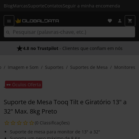
Blog
Marcas
Suporte
Contatos
Seguir a minha encomenda
4.8 no Trustpilot
- Clientes que confiam em nós
o
Imagem e Som
Suportes
Suportes de Mesa
Monitores
🕶️ Óculos Oferta
Suporte de Mesa Tooq Tilt e Giratório 13" a
32" Max. 8kg Preto
(0 Classificações)
Suporte de mesa para monitor de 13" a 32"
Suporta um peso máximo de 8 Kg