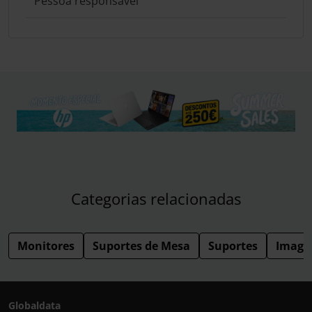
Pessoa responsável
Categorias relacionadas
Monitores
Suportes de Mesa
Suportes
Image
Globaldata