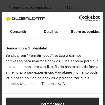
Profundidade da embalagem
180 mm
Altura da embalagem
120 mm
Volume da embalagem
0,0123094 cm³
Consentir
Detalhes
Sobre os cookies
Peso da embalagem
3,9 kg
Bem-vindo à Globaldata!
Conteúdo da embalagem
Se clicar em "Permitir todos", estará a dar-nos
permissão para usarmos cookies. Eles servem para que
Braçadeira incluída
Sim
possamos monitorar a utilização do nosso site, de forma
a melhorar a sua experiência. A qualquer momento pode
Manual
Sim
ler a nossa política de cookies e personalizar quais
permite, clicando em "Personalizar".
Classificações
Permitir todos