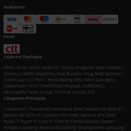
Aceitamos
Envio
Lojas em Destaque
APNX
|
Arctic
|
ASUS
|
AURA PC
|
Ducky
|
Endgame Gear
|
GAMIAC
|
Glorious
|
HAVN
|
Keychron
|
King Bundles
|
King Mod Systems
|
Kolink
|
Lian Li
|
LYNK+
|
Moza Racing
|
MSI
|
Nitro Concepts
|
noblechairs
|
NZXT
|
PHANTEKS
|
Playseat
|
SAMSUNG
|
streamplify
|
Team Group
|
Thermal Grizzly
|
TX3
Categorias Principais
noblechairs
|
ThunderX3
|
Memórias RAM
|
Radeon RX 9060 XT
|
Radeon RX 9070 XT
|
GeForce RTX 5080
|
GeForce RTX 5090
|
Ryzen 7
|
Ryzen 9
|
Core i7
|
Core i9
|
Computadores Gamer
|
Portáteis Gaming
|
Monitores Gaming
|
Smartphones Samsung
|