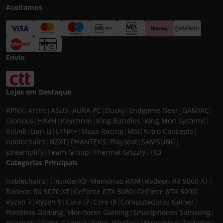
Aceitamos
Envio
Lojas em Destaque
APNX
|
Arctic
|
ASUS
|
AURA PC
|
Ducky
|
Endgame Gear
|
GAMIAC
|
Glorious
|
HAVN
|
Keychron
|
King Bundles
|
King Mod Systems
|
Kolink
|
Lian Li
|
LYNK+
|
Moza Racing
|
MSI
|
Nitro Concepts
|
noblechairs
|
NZXT
|
PHANTEKS
|
Playseat
|
SAMSUNG
|
streamplify
|
Team Group
|
Thermal Grizzly
|
TX3
Categorias Principais
noblechairs
|
ThunderX3
|
Memórias RAM
|
Radeon RX 9060 XT
|
Radeon RX 9070 XT
|
GeForce RTX 5080
|
GeForce RTX 5090
|
Ryzen 7
|
Ryzen 9
|
Core i7
|
Core i9
|
Computadores Gamer
|
Portáteis Gaming
|
Monitores Gaming
|
Smartphones Samsung
|
Headsets
|
Ratos Gaming
|
Ratos Wireless
|
Streaming
|
Teclados
|