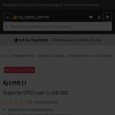
Blog
Marcas
Suporte
Contatos
Seguir a minha encomenda
4.8 no Trustpilot
- Clientes que confiam em nós
cio
Componentes
Placas Gráficas
Acessórios para Gráficas
🕶️ Óculos Oferta
Suporte GPU Lian Li GB 002
(0 Classificações)
Suporte para placa gráfica
Tipo de chassi compatível: Universal