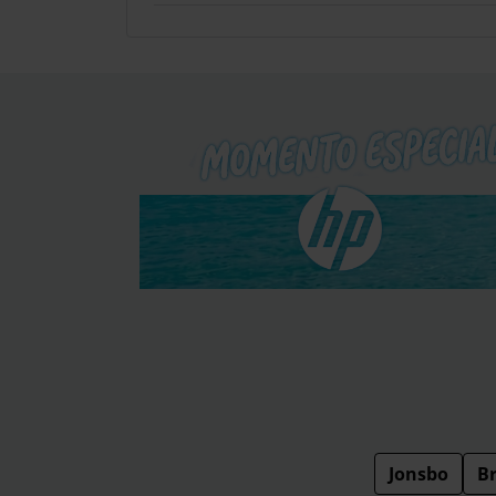
Jonsbo
B