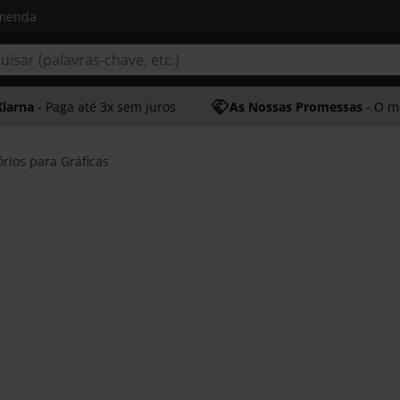
omenda
Klarna
- Paga até 3x sem juros
As Nossas Promessas
- O melhor at
rios para Gráficas