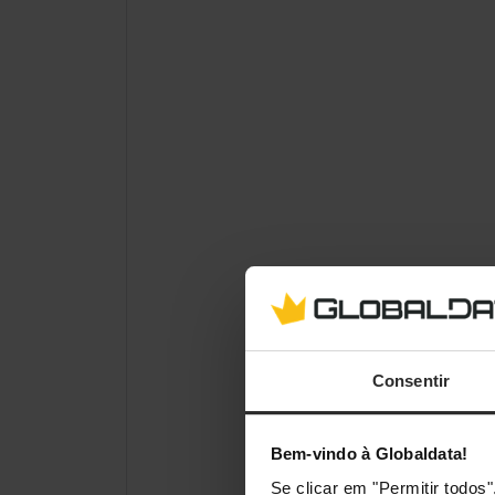
Consentir
Bem-vindo à Globaldata!
Se clicar em "Permitir todo