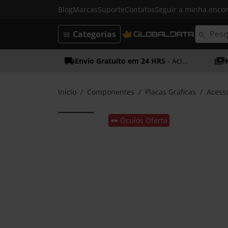
Blog
Marcas
Suporte
Contatos
Seguir a minha enc
Categorias
Envio Gratuito em 24 HRS
- Acima dos 50€
Início
Componentes
Placas Gráficas
Acessó
🕶️ Óculos Oferta