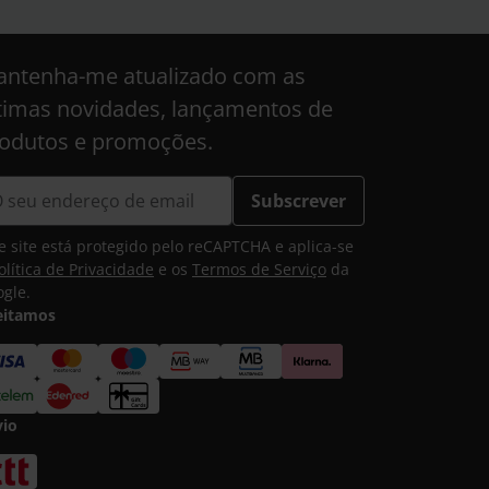
ntenha-me atualizado com as
timas novidades, lançamentos de
odutos e promoções.
Subscrever
e site está protegido pelo reCAPTCHA e aplica-se
olítica de Privacidade
e os
Termos de Serviço
da
gle.
eitamos
vio