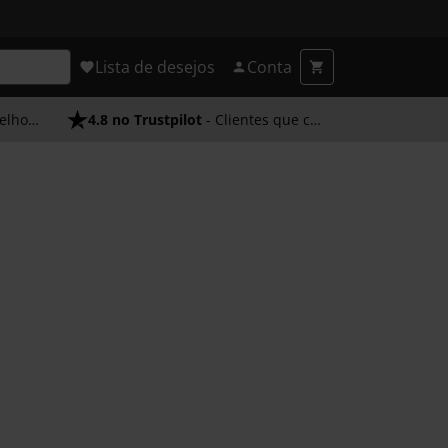
Lista de desejos
Conta
endimento
4.8 no Trustpilot
- Clientes que confiam em nós