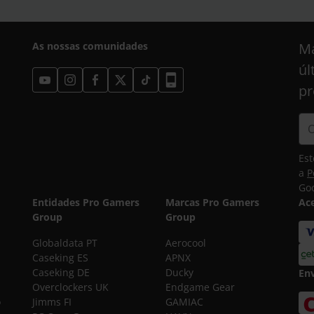
As nossas comunidades
Ma
úl
pr
Est
a
P
Goo
Entidades Pro Gamers
Marcas Pro Gamers
Ac
Group
Group
Globaldata PT
Aerocool
Caseking ES
APNX
Caseking DE
Ducky
En
Overclockers UK
Endgame Gear
o
Jimms FI
GAMIAC