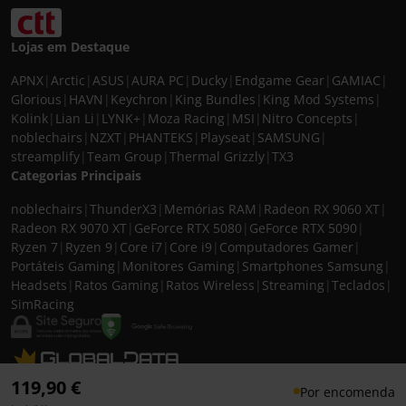
Lojas em Destaque
APNX
|
Arctic
|
ASUS
|
AURA PC
|
Ducky
|
Endgame Gear
|
GAMIAC
|
Glorious
|
HAVN
|
Keychron
|
King Bundles
|
King Mod Systems
|
Kolink
|
Lian Li
|
LYNK+
|
Moza Racing
|
MSI
|
Nitro Concepts
|
noblechairs
|
NZXT
|
PHANTEKS
|
Playseat
|
SAMSUNG
|
streamplify
|
Team Group
|
Thermal Grizzly
|
TX3
Categorias Principais
noblechairs
|
ThunderX3
|
Memórias RAM
|
Radeon RX 9060 XT
|
Radeon RX 9070 XT
|
GeForce RTX 5080
|
GeForce RTX 5090
|
Ryzen 7
|
Ryzen 9
|
Core i7
|
Core i9
|
Computadores Gamer
|
Portáteis Gaming
|
Monitores Gaming
|
Smartphones Samsung
|
Headsets
|
Ratos Gaming
|
Ratos Wireless
|
Streaming
|
Teclados
|
SimRacing
© 2026 CASEKING IBERIA. TODOS OS DIREITOS RESERVADOS. IVA incluído à
119,90 €
Por encomenda
taxa em vigor para todos os produtos. As fotos apresentadas podem não