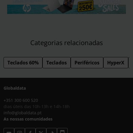
Categorias relacionadas
Teclados 60%
Teclados
Periféricos
HyperX
Globaldata
+351 300 600 520
dias úteis das 10h-13h e 14h-18h
info@globaldata.pt
As nossas comunidades