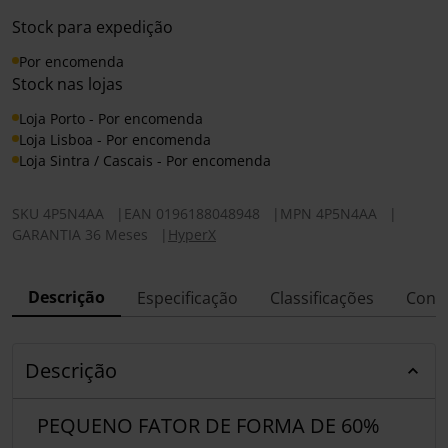
Stock para expedição
Por encomenda
Stock nas lojas
Loja Porto - Por encomenda
Loja Lisboa - Por encomenda
Loja Sintra / Cascais - Por encomenda
SKU
4P5N4AA
|
EAN
0196188048948
|
MPN
4P5N4AA
|
GARANTIA 36 Meses
|
HyperX
Descrição
Especificação
Classificações
Conf
Descrição
PEQUENO FATOR DE FORMA DE 60%