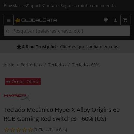
Blog
Marcas
Suporte
Contatos
Seguir a minha encomenda
4.8 no Trustpilot
- Clientes que confiam em nós
Início
Periféricos
Teclados
Teclados 60%
🕶️ Óculos Oferta
Teclado Mecânico HyperX Alloy Origins 60
RGB Gaming Red Switches - 60% (US)
(0 Classificações)