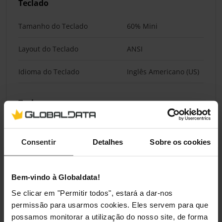
Teclado
Tamanho do Teclado
60% Mini
Layout do Teclado
ANSI
Idioma do Teclado
Inglês Americano (US)
Teclas
Tipo de Tecla
Mecânico
Consentir
Detalhes
Sobre os cookies
Switches
Bem-vindo à Globaldata!
Switches Hot Swappable
Não
Se clicar em "Permitir todos", estará a dar-nos
permissão para usarmos cookies. Eles servem para que
Conectividade
possamos monitorar a utilização do nosso site, de forma