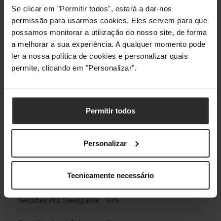
Se clicar em "Permitir todos", estará a dar-nos
Teclas
permissão para usarmos cookies. Eles servem para que
possamos monitorar a utilização do nosso site, de forma
Tipo de Tecla
Mecânico
a melhorar a sua experiência. A qualquer momento pode
ler a nossa política de cookies e personalizar quais
Keycaps
Ducky Doubleshot PBT
Keycaps - Preto
permite, clicando em "Personalizar".
NKRO / anti ghosting
Sim
Permitir todos
Número de Botões /
83
Teclas
Personalizar
Switches
Tecnicamente necessário
Switch
Cherry MX Speed Silver
Switches Hot Swappable
Sim