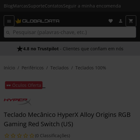
Blog
Marcas
Suporte
Contatos
Seguir a minha encomenda
4.8 no Trustpilot
- Clientes que confiam em nós
Início
Periféricos
Teclados
Teclados 100%
🕶️ Óculos Oferta
Teclado Mecânico HyperX Alloy Origins RGB
Gaming Red Switch (US)
(0 Classificações)