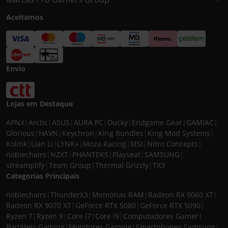
Aceitamos
Envio
Lojas em Destaque
APNX
|
Arctic
|
ASUS
|
AURA PC
|
Ducky
|
Endgame Gear
|
GAMIAC
|
Glorious
|
HAVN
|
Keychron
|
King Bundles
|
King Mod Systems
|
Kolink
|
Lian Li
|
LYNK+
|
Moza Racing
|
MSI
|
Nitro Concepts
|
noblechairs
|
NZXT
|
PHANTEKS
|
Playseat
|
SAMSUNG
|
streamplify
|
Team Group
|
Thermal Grizzly
|
TX3
Categorias Principais
noblechairs
|
ThunderX3
|
Memórias RAM
|
Radeon RX 9060 XT
|
Radeon RX 9070 XT
|
GeForce RTX 5080
|
GeForce RTX 5090
|
Ryzen 7
|
Ryzen 9
|
Core i7
|
Core i9
|
Computadores Gamer
|
Portáteis Gaming
|
Monitores Gaming
|
Smartphones Samsung
|