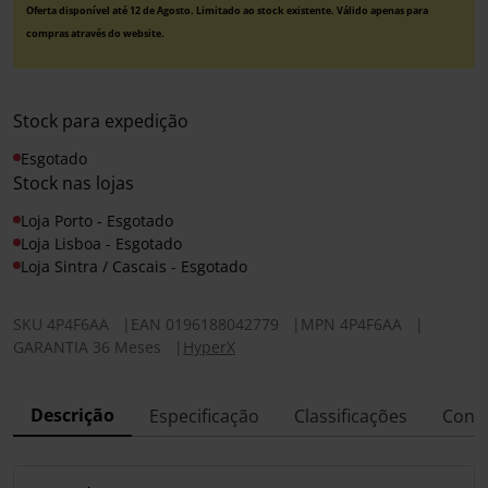
Oferta disponível até 12 de Agosto. Limitado ao stock existente. Válido apenas para
compras através do website.
Stock para expedição
Esgotado
Stock nas lojas
Loja Porto - Esgotado
Loja Lisboa - Esgotado
Loja Sintra / Cascais - Esgotado
SKU
4P4F6AA
|
EAN
0196188042779
|
MPN
4P4F6AA
|
GARANTIA 36 Meses
|
HyperX
Descrição
Especificação
Classificações
Conf