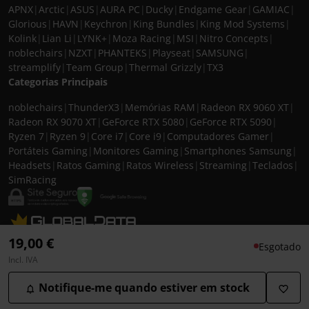
APNX
|
Arctic
|
ASUS
|
AURA PC
|
Ducky
|
Endgame Gear
|
GAMIAC
|
Glorious
|
HAVN
|
Keychron
|
King Bundles
|
King Mod Systems
|
Kolink
|
Lian Li
|
LYNK+
|
Moza Racing
|
MSI
|
Nitro Concepts
|
noblechairs
|
NZXT
|
PHANTEKS
|
Playseat
|
SAMSUNG
|
streamplify
|
Team Group
|
Thermal Grizzly
|
TX3
Categorias Principais
noblechairs
|
ThunderX3
|
Memórias RAM
|
Radeon RX 9060 XT
|
Radeon RX 9070 XT
|
GeForce RTX 5080
|
GeForce RTX 5090
|
Ryzen 7
|
Ryzen 9
|
Core i7
|
Core i9
|
Computadores Gamer
|
Portáteis Gaming
|
Monitores Gaming
|
Smartphones Samsung
|
Headsets
|
Ratos Gaming
|
Ratos Wireless
|
Streaming
|
Teclados
|
SimRacing
© 2026 CASEKING IBERIA. TODOS OS DIREITOS RESERVADOS. IVA incluído à
19,00 €
Esgotado
taxa em vigor para todos os produtos. As fotos apresentadas podem não
Incl. IVA
corresponder às configurações descritas. Preços e especificações sujeitos a
alteração sem aviso prévio. A caseking Iberia declina qualquer
Notifique-me quando estiver em stock
responsabilidade por eventuais erros publicados no site.