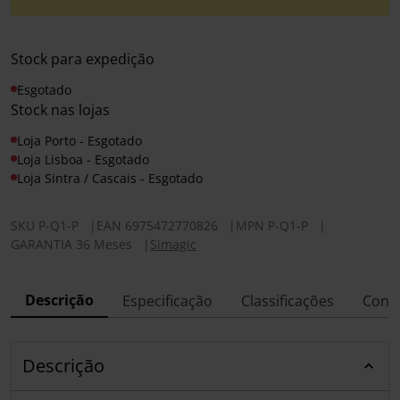
Stock para expedição
Esgotado
Stock nas lojas
Loja Porto - Esgotado
Loja Lisboa - Esgotado
Loja Sintra / Cascais - Esgotado
SKU
P-Q1-P
|
EAN
6975472770826
|
MPN
P-Q1-P
|
GARANTIA 36 Meses
|
Simagic
Descrição
Especificação
Classificações
Conf
Descrição