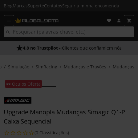
Blog
Marcas
Suporte
Contatos
Seguir a minha encomenda
4.8 no Trustpilot
- Clientes que confiam em nós
o
Simulação
SimRacing
Mudanças e Travões
Mudanças
🕶️ Óculos Oferta
Upgrade Manopla Mudanças Simagic Q1-P
Caixa Sequencial
(0 Classificações)