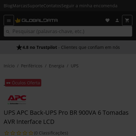
Blog
Marcas
Suporte
Contatos
Seguir a minha encomenda
4.8 no Trustpilot
- Clientes que confiam em nós
Início
Periféricos
Energia
UPS
🕶️ Óculos Oferta
UPS APC Back-UPS Pro BR 900VA 6 Tomadas
AVR Interface LCD
(0 Classificações)