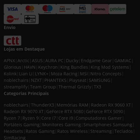
Envio
Lojas em Destaque
APNX
|
Arctic
|
ASUS
|
AURA PC
|
Ducky
|
Endgame Gear
|
GAMIAC
|
Glorious
|
HAVN
|
Keychron
|
King Bundles
|
King Mod Systems
|
Kolink
|
Lian Li
|
LYNK+
|
Moza Racing
|
MSI
|
Nitro Concepts
|
noblechairs
|
NZXT
|
PHANTEKS
|
Playseat
|
SAMSUNG
|
streamplify
|
Team Group
|
Thermal Grizzly
|
TX3
Categorias Principais
noblechairs
|
ThunderX3
|
Memórias RAM
|
Radeon RX 9060 XT
|
Radeon RX 9070 XT
|
GeForce RTX 5080
|
GeForce RTX 5090
|
Ryzen 7
|
Ryzen 9
|
Core i7
|
Core i9
|
Computadores Gamer
|
Portáteis Gaming
|
Monitores Gaming
|
Smartphones Samsung
|
Headsets
|
Ratos Gaming
|
Ratos Wireless
|
Streaming
|
Teclados
|
SimRacing