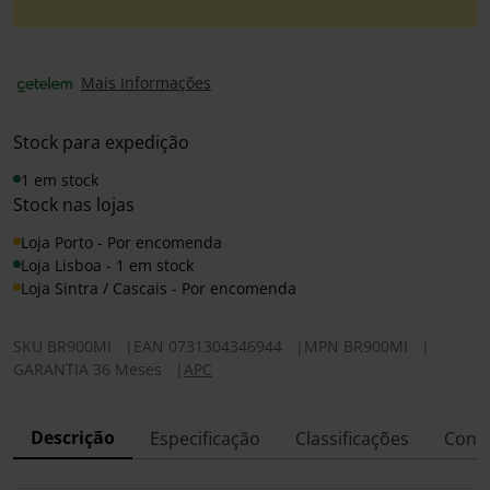
Mais Informações
Stock para expedição
1 em stock
Stock nas lojas
Loja Porto - Por encomenda
Loja Lisboa - 1 em stock
Loja Sintra / Cascais - Por encomenda
SKU
BR900MI
|
EAN
0731304346944
|
MPN
BR900MI
|
GARANTIA 36 Meses
|
APC
Descrição
Especificação
Classificações
Conf