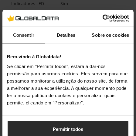
Indicadores LED
Sim
Condições ambientais
Consentir
Detalhes
Sobre os cookies
Temperatura de
0 - 40 °C
funcionamento (T-T)
Bem-vindo à Globaldata!
Limite de
-15 - 45 °C
temperaturas
Se clicar em "Permitir todos", estará a dar-nos
(armazenamento)
permissão para usarmos cookies. Eles servem para que
possamos monitorar a utilização do nosso site, de forma
Humidade relativa de
0 - 95%
a melhorar a sua experiência. A qualquer momento pode
funcionamento (H-H)
ler a nossa política de cookies e personalizar quais
permite, clicando em "Personalizar".
Humidade de não
0 - 95%
funcionamento
Altitude operacional
0 - 3000 m
Permitir todos