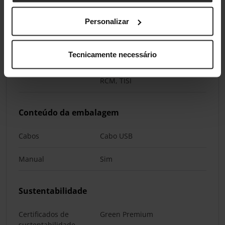
Altitude não
0 - 15000 m
operacional
Personalizar
Aprovação regulamentar
Tecnicamente necessário
Certificação
A-tick, C-tick, CE, EAC, GS Mark,
RCM, TISI
Conteúdo da embalagem
Cabos
Cabo USB
Manual
Sim
Sustentabilidade
Certificados de
Green Premium
sustentabilidade