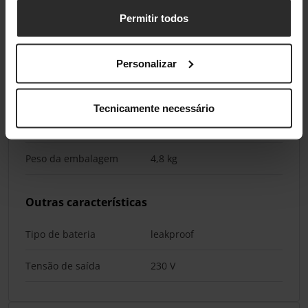
Embalagem
Permitir todos
Comprimento da
143 mm
embalagem
Personalizar
Profundidade da
373 mm
embalagem
Tecnicamente necessário
Altura da embalagem
237 mm
Peso da embalagem
4,8 kg
Outras características
Tipo de bateria
leakproof
Tensão de saída
230 V