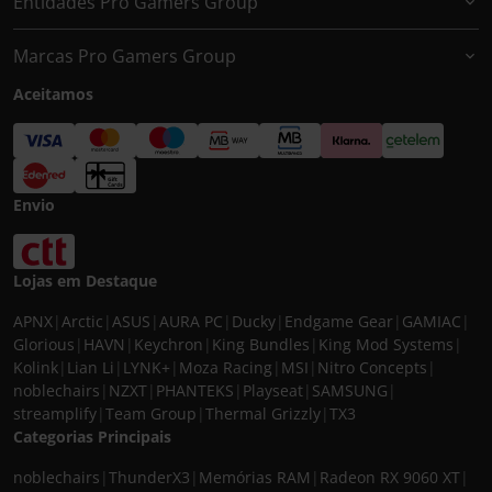
Entidades Pro Gamers Group
Marcas Pro Gamers Group
Aceitamos
Envio
Lojas em Destaque
APNX
|
Arctic
|
ASUS
|
AURA PC
|
Ducky
|
Endgame Gear
|
GAMIAC
|
Glorious
|
HAVN
|
Keychron
|
King Bundles
|
King Mod Systems
|
Kolink
|
Lian Li
|
LYNK+
|
Moza Racing
|
MSI
|
Nitro Concepts
|
noblechairs
|
NZXT
|
PHANTEKS
|
Playseat
|
SAMSUNG
|
streamplify
|
Team Group
|
Thermal Grizzly
|
TX3
Categorias Principais
noblechairs
|
ThunderX3
|
Memórias RAM
|
Radeon RX 9060 XT
|