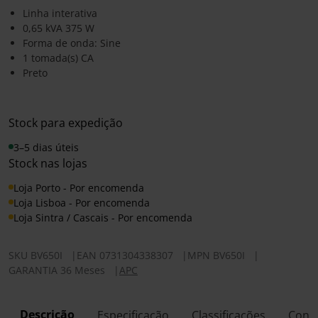
Linha interativa
0,65 kVA 375 W
Forma de onda: Sine
1 tomada(s) CA
Preto
Stock para expedição
3–5 dias úteis
Stock nas lojas
Loja Porto - Por encomenda
Loja Lisboa - Por encomenda
Loja Sintra / Cascais - Por encomenda
SKU
BV650I
|
EAN
0731304338307
|
MPN
BV650I
|
GARANTIA 36 Meses
|
APC
Descrição
Especificação
Classificações
Conf