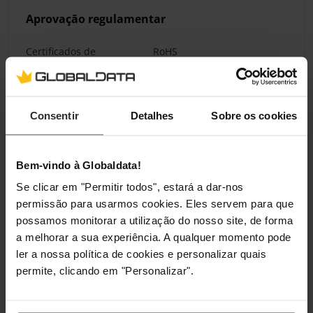
Aprovação regulamentar
Certificados de
RoHS
conformidade
Certificação
CE
Consentir
Detalhes
Sobre os cookies
Pesos e dimensões
Bem-vindo à Globaldata!
Largura
160 mm
Se clicar em "Permitir todos", estará a dar-nos
permissão para usarmos cookies. Eles servem para que
Profundidade
305 mm
possamos monitorar a utilização do nosso site, de forma
a melhorar a sua experiência. A qualquer momento pode
Altura
92 mm
ler a nossa política de cookies e personalizar quais
permite, clicando em "Personalizar".
Peso
4,5 kg