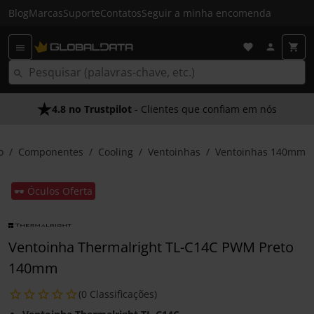
Blog
Marcas
Suporte
Contatos
Seguir a minha encomenda
4.8 no Trustpilot
- Clientes que confiam em nós
o
Componentes
Cooling
Ventoinhas
Ventoinhas 140mm
🕶️ Óculos Oferta
Ventoinha Thermalright TL-C14C PWM Preto
140mm
(0 Classificações)