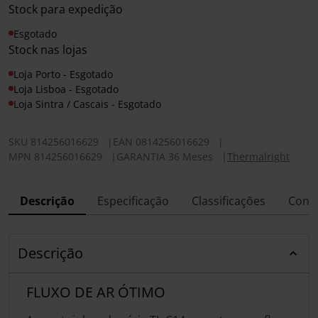
Stock para expedição
Esgotado
Stock nas lojas
Loja Porto - Esgotado
Loja Lisboa - Esgotado
Loja Sintra / Cascais - Esgotado
SKU
814256016629
|
EAN
0814256016629
|
MPN
814256016629
|
GARANTIA 36 Meses
|
Thermalright
Descrição
Especificação
Classificações
Conf
Descrição
FLUXO DE AR ÓTIMO