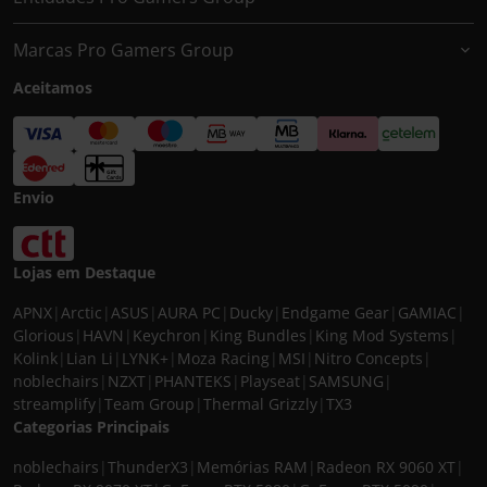
Marcas Pro Gamers Group
Aceitamos
Envio
Lojas em Destaque
APNX
|
Arctic
|
ASUS
|
AURA PC
|
Ducky
|
Endgame Gear
|
GAMIAC
|
Glorious
|
HAVN
|
Keychron
|
King Bundles
|
King Mod Systems
|
Kolink
|
Lian Li
|
LYNK+
|
Moza Racing
|
MSI
|
Nitro Concepts
|
noblechairs
|
NZXT
|
PHANTEKS
|
Playseat
|
SAMSUNG
|
streamplify
|
Team Group
|
Thermal Grizzly
|
TX3
Categorias Principais
noblechairs
|
ThunderX3
|
Memórias RAM
|
Radeon RX 9060 XT
|