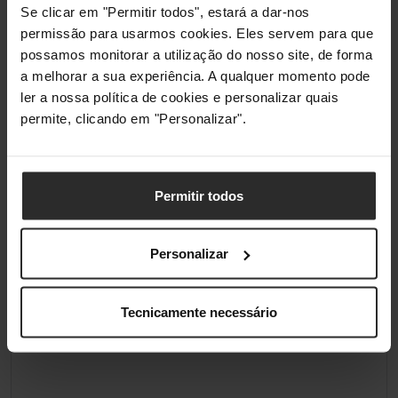
Se clicar em "Permitir todos", estará a dar-nos
Série do Produto
permissão para usarmos cookies. Eles servem para que
possamos monitorar a utilização do nosso site, de forma
Product Series/Família
Galahad II Trinity
a melhorar a sua experiência. A qualquer momento pode
ler a nossa política de cookies e personalizar quais
permite, clicando em "Personalizar".
Âmbito da Entrega
Ventoinhas Incluídas
3 x 120 mm
Permitir todos
Classificações
Personalizar
Tecnicamente necessário