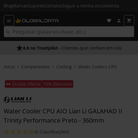
Blog
Marcas
Suporte
Contatos
Seguir a minha encomenda
4.8 no Trustpilot
- Clientes que confiam em nós
Início
Componentes
Cooling
Water Coolers CPU
🕶️ Óculos Oferta
15% Desconto
Water Cooler CPU AIO Lian Li GALAHAD II
Trinity Performance Preto - 360mm
(0 Classificações)