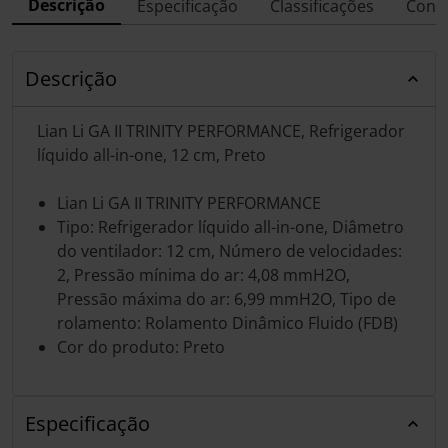
Descrição
Especificação
Classificações
Conf
Descrição
Lian Li GA II TRINITY PERFORMANCE, Refrigerador
líquido all-in-one, 12 cm, Preto
Lian Li GA II TRINITY PERFORMANCE
Tipo: Refrigerador líquido all-in-one, Diâmetro
do ventilador: 12 cm, Número de velocidades:
2, Pressão mínima do ar: 4,08 mmH2O,
Pressão máxima do ar: 6,99 mmH2O, Tipo de
rolamento: Rolamento Dinâmico Fluido (FDB)
Cor do produto: Preto
Especificação