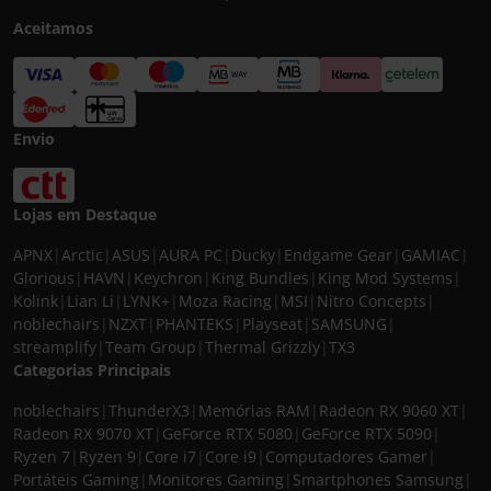
Aceitamos
Envio
Lojas em Destaque
APNX
|
Arctic
|
ASUS
|
AURA PC
|
Ducky
|
Endgame Gear
|
GAMIAC
|
Glorious
|
HAVN
|
Keychron
|
King Bundles
|
King Mod Systems
|
Kolink
|
Lian Li
|
LYNK+
|
Moza Racing
|
MSI
|
Nitro Concepts
|
noblechairs
|
NZXT
|
PHANTEKS
|
Playseat
|
SAMSUNG
|
streamplify
|
Team Group
|
Thermal Grizzly
|
TX3
Categorias Principais
noblechairs
|
ThunderX3
|
Memórias RAM
|
Radeon RX 9060 XT
|
Radeon RX 9070 XT
|
GeForce RTX 5080
|
GeForce RTX 5090
|
Ryzen 7
|
Ryzen 9
|
Core i7
|
Core i9
|
Computadores Gamer
|
Portáteis Gaming
|
Monitores Gaming
|
Smartphones Samsung
|