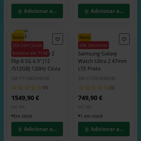
Adicionar ao Carrinho
Adicionar ao Carrin
novo
novo
20x Sem Juros
50€ Desconto
Smartphone
Smartwatch
Samsung Galaxy Z
Retoma até 710€
Samsung Galaxy
Flip 8 5G 6.9" (12
Watch Ultra 2 47mm
/512GB) 120Hz Cinza
LTE Preto
SM-F776BZKHEUB
SM-L715FZKAEUB
(0)
(0)
1549,90 €
749,90 €
Incl. IVA
Incl. IVA
Em stock
1 em stock
Adicionar ao Carrinho
Adicionar ao Carrin