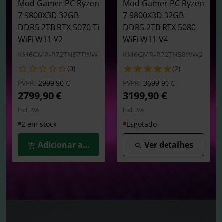
Mod Gamer-PC Ryzen
Mod Gamer-PC Ryzen
7 9800X3D 32GB
7 9800X3D 32GB
DDR5 2TB RTX 5070 Ti
DDR5 2TB RTX 5080
WiFi W11 V2
WiFi W11 V4
KM6GMR-R72TN57TWW
KM6GMR-R72TN58WW2
(0)
(2)
Preço reduzido de
para
Preço reduzido de
para
PVPR:
2999,90 €
PVPR:
3699,90 €
2799,90 €
3199,90 €
Incl. IVA
Incl. IVA
2 em stock
Esgotado
Adicionar ao Carrinho
Ver detalhes