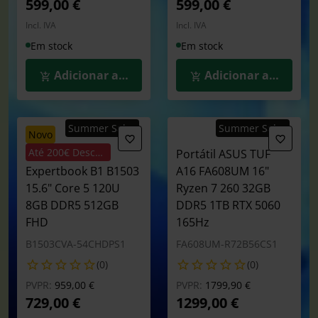
599,00 €
599,00 €
Incl. IVA
Incl. IVA
Em stock
Em stock
Adicionar ao Carrinho
Adicionar ao Carrin
Summer Sales
Summer Sales
novo
Até 200€ Desconto
Portátil ASUS
Portátil ASUS TUF
Expertbook B1 B1503
A16 FA608UM 16"
15.6" Core 5 120U
Ryzen 7 260 32GB
8GB DDR5 512GB
DDR5 1TB RTX 5060
FHD
165Hz
B1503CVA-54CHDPS1
FA608UM-R72B56CS1
(0)
(0)
Preço reduzido de
para
Preço reduzido de
para
PVPR:
959,00 €
PVPR:
1799,90 €
729,00 €
1299,00 €