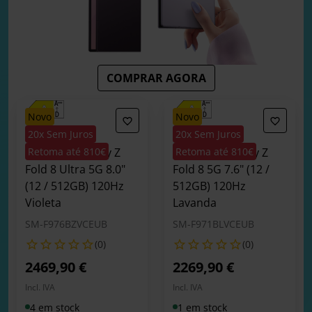
COMPRAR AGORA
novo
novo
20x Sem Juros
20x Sem Juros
Smartphone
Smartphone
Samsung Galaxy Z
Retoma até 810€
Samsung Galaxy Z
Retoma até 810€
Fold 8 Ultra 5G 8.0"
Fold 8 5G 7.6" (12 /
(12 / 512GB) 120Hz
512GB) 120Hz
Violeta
Lavanda
SM-F976BZVCEUB
SM-F971BLVCEUB
(0)
(0)
2469,90 €
2269,90 €
Incl. IVA
Incl. IVA
4 em stock
1 em stock