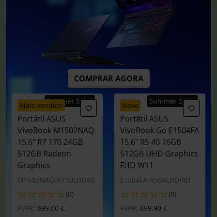
COMPRAR AGORA
Summer Sales
Summer Sales
mais vendido
novo
Portátil ASUS
Portátil ASUS
VivoBook M1502NAQ
VivoBook Go E1504FA
15.6" R7 170 24GB
15.6" R5 40 16GB
512GB Radeon
512GB UHD Graphics
Graphics
FHD W11
M1502NAQ-R71BLHDAS
E1504FA-R50ALHDPB1
(0)
(0)
Preço reduzido de
para
Preço reduzido de
para
PVPR:
699,00 €
PVPR:
699,90 €