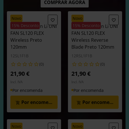
COMPRAR AGORA
novo
novo
15% Desconto
15% Desconto
Ventoinha Lian Li UNI
Ventoinha Lian Li UNI
FAN SL120 FLEX
FAN SL120 FLEX
Wireless Preto
Wireless Reverse
120mm
Blade Preto 120mm
12SL1F1B
12RSL1F1B
(0)
(0)
21,90 €
21,90 €
Incl. IVA
Incl. IVA
Por encomenda
Por encomenda
Por encomenda
Por encomenda
novo
novo