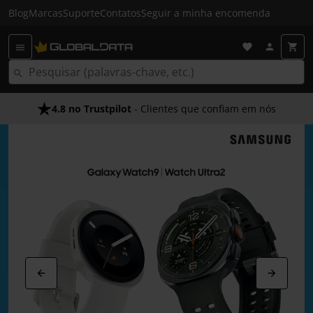
Blog
Marcas
Suporte
Contatos
Seguir a minha encomenda
4.8 no Trustpilot
Envio Gratuito em 24 HRS
- Clientes que confiam em nós
- Acima dos 50€