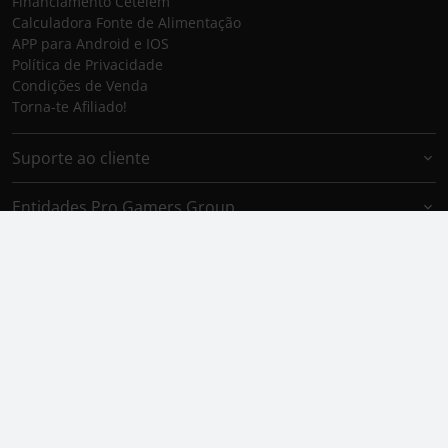
Financiamento Cetelem
Calculadora Fonte de Alimentação
APP para Android e IOS
Política de Privacidade
Condições de Venda
Torna-te Afiliado!
Suporte ao cliente
Entidades Pro Gamers Group
Marcas Pro Gamers Group
Aceitamos
Envio