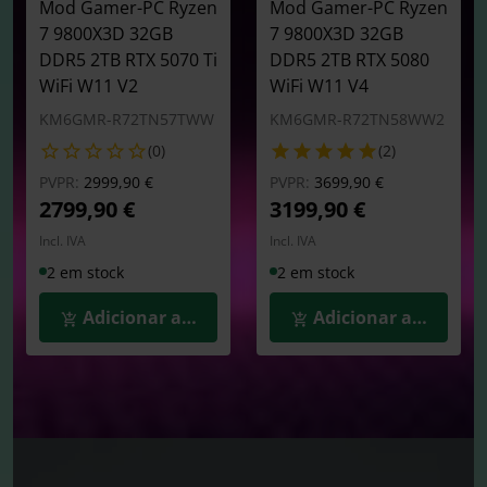
Mod Gamer-PC Ryzen
Mod Gamer-PC Ryzen
7 9800X3D 32GB
7 9800X3D 32GB
DDR5 2TB RTX 5070 Ti
DDR5 2TB RTX 5080
WiFi W11 V2
WiFi W11 V4
KM6GMR-R72TN57TWW
KM6GMR-R72TN58WW2
(0)
(2)
Preço reduzido de
para
Preço reduzido de
para
PVPR:
2999,90 €
PVPR:
3699,90 €
2799,90 €
3199,90 €
Incl. IVA
Incl. IVA
2 em stock
2 em stock
Adicionar ao Carrinho
Adicionar ao Carrin