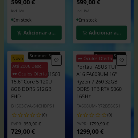
599,00 €
599,00 €
Incl. IVA
Incl. IVA
Em stock
Em stock
Adicionar ao Carrinho
Adicionar ao Carrin
Summer Sales
Summer Sales
novo
🕶️ Óculos Oferta
Até 200€ Desconto
Portátil ASUS
Portátil ASUS TUF
Expertbook B1 B1503
🕶️ Óculos Oferta
A16 FA608UM 16"
15.6" Core 5 120U
Ryzen 7 260 32GB
8GB DDR5 512GB
DDR5 1TB RTX 5060
FHD
165Hz
B1503CVA-54CHDPS1
FA608UM-R72B56CS1
(0)
(0)
Preço reduzido de
para
Preço reduzido de
para
PVPR:
959,00 €
PVPR:
1799,90 €
729,00 €
1299,00 €