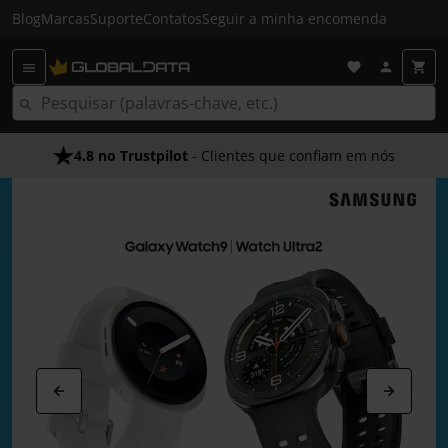
Blog
Marcas
Suporte
Contatos
Seguir a minha encomenda
Envio Gratuito em 24 HRS
- Acima dos 50€