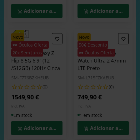
Adicionar ao Carrinho
Adicionar ao Carrin
novo
novo
🕶️ Óculos Oferta
50€ Desconto
Smartphone
Smartwatch
Samsung Galaxy Z
20x Sem Juros
Samsung Galaxy
🕶️ Óculos Oferta
Flip 8 5G 6.9" (12
Watch Ultra 2 47mm
/512GB) 120Hz Cinza
LTE Preto
SM-F776BZKHEUB
SM-L715FZKAEUB
(0)
(0)
1549,90 €
749,90 €
Incl. IVA
Incl. IVA
Em stock
1 em stock
Adicionar ao Carrinho
Adicionar ao Carrin