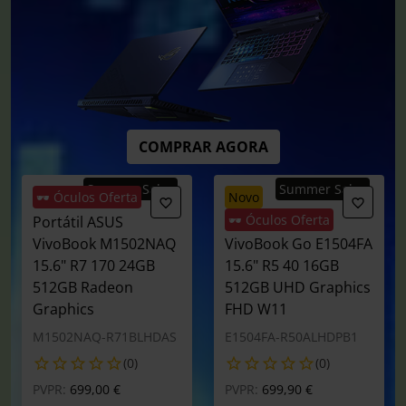
COMPRAR AGORA
Summer Sales
Summer Sales
🕶️ Óculos Oferta
novo
🕶️ Óculos Oferta
Portátil ASUS
Portátil ASUS
VivoBook M1502NAQ
VivoBook Go E1504FA
15.6" R7 170 24GB
15.6" R5 40 16GB
512GB Radeon
512GB UHD Graphics
Graphics
FHD W11
M1502NAQ-R71BLHDAS
E1504FA-R50ALHDPB1
(0)
(0)
Preço reduzido de
para
Preço reduzido de
para
PVPR:
699,00 €
PVPR:
699,90 €