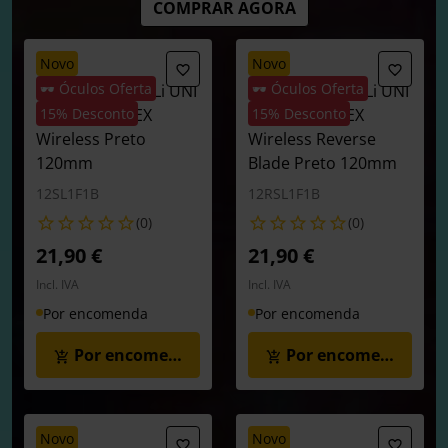
COMPRAR AGORA
novo
novo
🕶️ Óculos Oferta
🕶️ Óculos Oferta
Ventoinha Lian Li UNI
Ventoinha Lian Li UNI
FAN SL120 FLEX
15% Desconto
FAN SL120 FLEX
15% Desconto
Wireless Preto
Wireless Reverse
120mm
Blade Preto 120mm
12SL1F1B
12RSL1F1B
(0)
(0)
21,90 €
21,90 €
Incl. IVA
Incl. IVA
Por encomenda
Por encomenda
Por encomenda
Por encomenda
novo
novo