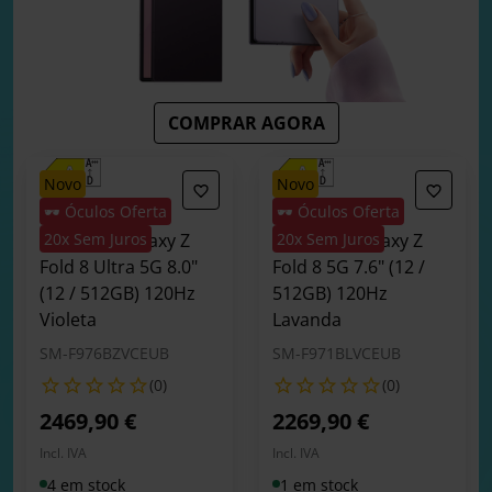
COMPRAR AGORA
novo
novo
🕶️ Óculos Oferta
🕶️ Óculos Oferta
Smartphone
Smartphone
Samsung Galaxy Z
20x Sem Juros
Samsung Galaxy Z
20x Sem Juros
Fold 8 Ultra 5G 8.0"
Fold 8 5G 7.6" (12 /
(12 / 512GB) 120Hz
512GB) 120Hz
Violeta
Lavanda
SM-F976BZVCEUB
SM-F971BLVCEUB
(0)
(0)
2469,90 €
2269,90 €
Incl. IVA
Incl. IVA
4 em stock
1 em stock