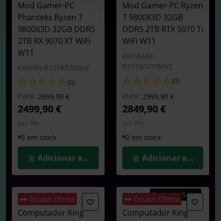
Mod Gamer-PC
Mod Gamer-PC Ryzen
Phanteks Ryzen 7
7 9800X3D 32GB
9800X3D 32GB DDR5
DDR5 2TB RTX 5070 Ti
2TB RX 9070 XT WiFi
WiFi W11
W11
KM5GMR-
R71TN57TWW2
KM6PH-R72TA97XWW
(0)
(0)
Preço reduzido de
para
Preço reduzido de
para
PVPR:
2699,90 €
PVPR:
2999,90 €
2499,90 €
2849,90 €
Incl. IVA
Incl. IVA
5 em stock
2 em stock
Adicionar ao Carrinho
Adicionar ao Carrin
Summer Sales
🕶️ Óculos Oferta
🕶️ Óculos Oferta
Computador King
Computador King